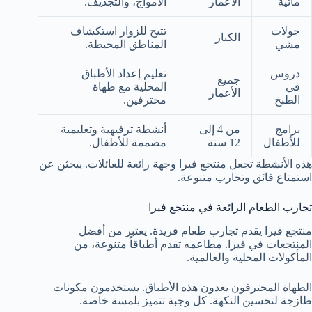
مائية
الأعمار
الأمواج، والتجديف.
جولات
تتيح للزوار استكشاف
الكبار
مشي
المناطق المحيطة.
دروس
تعليم إعداد الأطباق
جميع
في
المحلية مع طهاة
الأعمار
الطبخ
محترفين.
برامج
من 4 إلى
أنشطة ترفيهية وتعليمية
للأطفال
12 سنة
مصممة للأطفال.
هذه الأنشطة تجعل منتجع فيرا وجهة رائعة للعائلات. يبحثن عن
استمتاع فائق وتجارب متنوعة.
تجارب الطعام الرائعة في منتجع فيرا
منتجع فيرا يقدم تجارب طعام فريدة. يعتبر من أفضل
المنتجعات في فيرا. مطاعمه تقدم أطباقاً متنوعة، من
المأكولات المحلية والعالمية.
الطهاة المحترفون يعدون هذه الأطباق. يستخدمون مكونات
طازجة لتحسين النكهة. كل وجبة تتميز بلمسة خاصة.