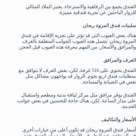
الفندق يجمع بين الرفاهية والاسترخاء. يعتبر الملاذ المثالي
للزوار الباحثين عن تجربة فندقية مميزة.
سلبيات فندق المروة ريحان
هناك بعض العيوب التي قد تؤثر على تجربة الإقامة في فندق
المروة ريحان. تشمل هذه العيوب الجوانب المتعلقة بالغرف
والمرافق والأسعار. من المهم معرفة هذه العيوب قبل الحجز.
الغرف والمرافق
الفندق يحتوي على 516 غرفة. لكن، بعض الغرف لا تتوافق مع
متطلبات فندق اربع نجوم. الزوار قد يواجهون مشاكل مثل
نقص في الصيانة والمساحة.
الفندق يوفر مرافق مثل مركز لياقة بدنية ومطعم واستقبال
على مدار الساعة. لكن، هناك حاجة للتحسين في بعض جوانب
الخدمة.
الأسعار والتكاليف
أسعار فندق المروة ريحان قد تكون أعلى من خيارات أخرى
في المنطقة. عند النظر في الأسعار، لا يبدو أن الفندق يقدم