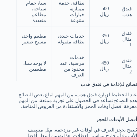
نظافة، خدمة
سبا، حمام
500
فندق
ممتازة،
سباحة،
ريال
هدب
خيارات
مطاعم
متنوعة
متعددة
فندق
350
خدمات جيدة،
مطعم واحد،
مثال
ريال
نظافة مقبولة
مسبح صغير
1
خدمات
فندق
450
مرضية، عدد
لا يوجد سبا،
مثال
ريال
محدود من
مطعمين
2
الغرف
نصائح للإقامة في فندق هدب
عند التخطيط لزيارة فندق هدب، من المهم اتباع بعض النصائح.
هذه النصائح تساعد في الحصول على تجربة ممتعة. من المهم
معرفة أفضل أوقات الحجز والاستفادة من العروض المتاحة.
أفضل الأوقات للحجز
يُنصح بحجز الغرف في أوقات غير مزدحمة. مثل منتصف
الأسبوع أو خارج مواسم العطلات. هذا يضمن أسعار أفضل