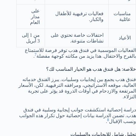
على
مناسبات
فعاليات ترفيهية للأطفال
مدار
عائلية
والكبار.
العام
احتفالات خاصة تحتوي على
من 1 إلى
الأعياد
نشاطات متنوعة.
3 أبريل
الفعاليات الموسمية في فندق هدب توفر فرصة للاستمتاع
7
بالفرح والاحتفال. هذا يزيد من مكانته كوجهة مفضلة
.
خلاصة: هل فندق هدب هو الخيار المناسب لك؟
فندق هدب يجمع بين إيجابيات وسلبيات. يبرز الفندق خدماته
العالية، موقعه الاستراتيجي، ومرافقه الترفيهية. لكن، الأسعار
المرتفعة والازدحام في أوقات الذروة قد يؤثر على تجربة
النزلاء.
دراسة إحصائية استكشفت جوانب إيجابية وسلبية في فندق
هدب. تضمن الدراسة بيانات إحصائية حول تكرار هذه الجوانب
8
ونسب الإقبال
.
تحليل شامل للإيجابيات والسلبيات