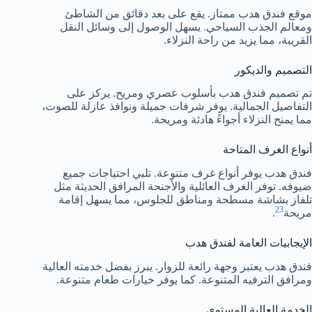
موقع فندق هدب ممتاز. يقع على بعد دقائق من الشاطئ
ومعالم الجذب السياحي. يسهل الوصول إلى وسائل النقل
القريبة، مما يزيد من راحة النزلاء.
التصميم والديكور
تم تصميم فندق هدب بأسلوب عصري ومريح. يركز على
التفاصيل الجمالية. يوفر شرفات جميلة ونوافذ عازلة للصوت،
مما يمنح النزلاء أجواءً هادئة ومريحة.
أنواع الغرف المتاحة
فندق هدب يوفر أنواع غرف متنوعة. تلبي احتياجات جميع
ضيوفه. توفر الغرف العائلية والأجنحة المرافق الحديثة مثل
تلفاز بشاشة مسطحة ومناطق للجلوس، مما يسهل إقامة
2
3
مريحة
.
الإيجابيات العامة لفندق هدب
فندق هدب يعتبر وجهة رائعة للزوار. يبرز بفضل خدمته العالية
ومرافق الترفيه المتنوعة. كما يوفر خيارات طعام متنوعة.
الخدمة العالية المستوى