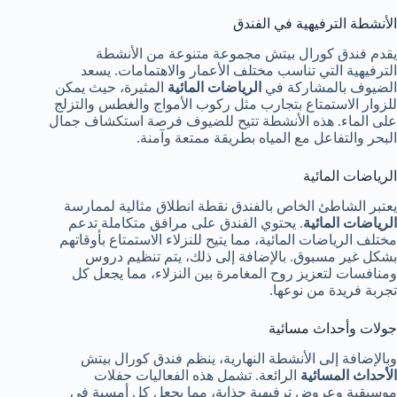
الأنشطة الترفيهية في الفندق
يقدم فندق كورال بيتش مجموعة متنوعة من الأنشطة
الترفيهية التي تناسب مختلف الأعمار والاهتمامات. يسعد
الضيوف بالمشاركة في
الرياضات المائية
المثيرة، حيث يمكن
للزوار الاستمتاع بتجارب مثل ركوب الأمواج والغطس والتزلج
على الماء. هذه الأنشطة تتيح للضيوف فرصة استكشاف جمال
البحر والتفاعل مع المياه بطريقة ممتعة وآمنة.
الرياضات المائية
يعتبر الشاطئ الخاص بالفندق نقطة انطلاق مثالية لممارسة
الرياضات المائية
. يحتوي الفندق على مرافق متكاملة تدعم
مختلف الرياضات المائية، مما يتيح للنزلاء الاستمتاع بأوقاتهم
بشكل غير مسبوق. بالإضافة إلى ذلك، يتم تنظيم دروس
ومنافسات لتعزيز روح المغامرة بين النزلاء، مما يجعل كل
تجربة فريدة من نوعها.
جولات وأحداث مسائية
وبالإضافة إلى الأنشطة النهارية، ينظم فندق كورال بيتش
الأحداث المسائية
الرائعة. تشمل هذه الفعاليات حفلات
موسيقية وعروض ترفيهية جذابة، مما يجعل كل أمسية في