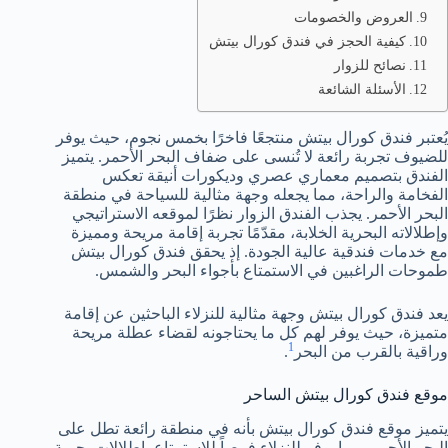
العروض والخصومات
كيفية الحجز في فندق كورال بيتش
نصائح للزوار
الأسئلة الشائعة
يُعتبر فندق كورال بيتش منتجعًا فاخرًا بخمس نجوم، حيث يوفر
للضيوف تجربة رائعة لا تُنسى على ضفاف البحر الأحمر. يتميز
الفندق بتصميم معماري عصري وديكورات أنيقة تعكس
الفخامة والراحة، مما يجعله وجهة مثالية للسياحة في منطقة
البحر الأحمر. يجذب الفندق الزوار نظرًا لموقعه الاستراتيجي
وإطلالاته البحرية الخلابة، مقدّمًا تجربة إقامة مريحة ومميزة
مع خدمات فندقية عالية الجودة. إذ يحقق فندق كورال بيتش
طموحات الراغبين في الاستمتاع بأجواء البحر والشمس.
يعد فندق كورال بيتش وجهة مثالية للنزلاء الباحثين عن إقامة
متميزة، حيث يوفر لهم كل ما يحتاجونه لقضاء عطلة مريحة
1
وراقية بالقرب من البحر
.
موقع فندق كورال بيتش الساحر
يتميز موقع فندق كورال بيتش بأنه في منطقة رائعة تطل على
البحر الأحمر، مما يوفر للنزلاء فرصاً للاستمتاع بإطلالات بحرية