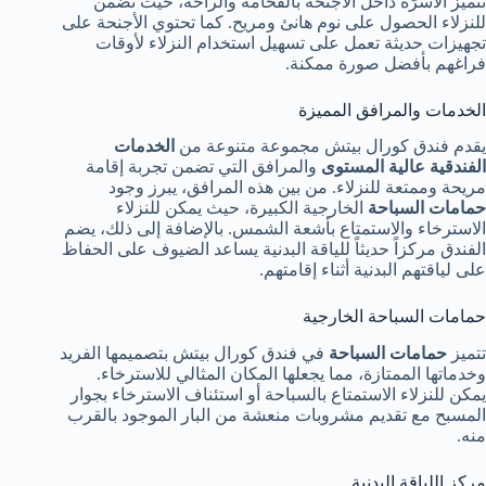
تتميز الأسرّة داخل الأجنحة بالفخامة والراحة، حيث تضمن
للنزلاء الحصول على نوم هانئ ومريح. كما تحتوي الأجنحة على
تجهيزات حديثة تعمل على تسهيل استخدام النزلاء لأوقات
فراغهم بأفضل صورة ممكنة.
الخدمات والمرافق المميزة
يقدم فندق كورال بيتش مجموعة متنوعة من
الخدمات
الفندقية عالية المستوى
والمرافق التي تضمن تجربة إقامة
مريحة وممتعة للنزلاء. من بين هذه المرافق، يبرز وجود
حمامات السباحة
الخارجية الكبيرة، حيث يمكن للنزلاء
الاسترخاء والاستمتاع بأشعة الشمس. بالإضافة إلى ذلك، يضم
الفندق مركزاً حديثاً للياقة البدنية يساعد الضيوف على الحفاظ
على لياقتهم البدنية أثناء إقامتهم.
حمامات السباحة الخارجية
تتميز
حمامات السباحة
في فندق كورال بيتش بتصميمها الفريد
وخدماتها الممتازة، مما يجعلها المكان المثالي للاسترخاء.
يمكن للنزلاء الاستمتاع بالسباحة أو استئناف الاسترخاء بجوار
المسبح مع تقديم مشروبات منعشة من البار الموجود بالقرب
منه.
مركز اللياقة البدنية