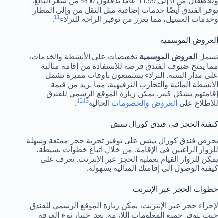
وللأطفال من 6 إلى 11.99 عامًا يدفعون 50% من سعر البالغ.
يوفر الفندق أيضًا خدمات إضافية مثل النقل من وإلى المطار
11
وخدمات الغسيل، مما يعزز من توفير الراحة للنزلاء
.
العروض الموسمية
تشمل
العروض الموسمية
تخفيضات على الأنشطة والخدمات،
مما يمنح ضيوف الفندق فرصة للاستفادة من إقامة مثالية
على مدار السنة. النزلاء يستمتعون بأوقات مميزة تشمل
الأنشطة المائية والتجارب الترفيهية، مما يزيد من قيمة
إقامتهم بشكل كبير. يمكن زيارة الموقع الرسمي للفندق
12
13
للاطلاع على
العروض والخصومات
الحالية
.
كيفية الحجز في فندق كورال بيتش
يحرص فندق كورال بيتش على توفير تجربة حجز ممتعة وسهلة
للزوار الراغبين في الإقامة. من خلال اتباع خطوات بسيطة،
يمكن للزوار القيام بعملية الحجز عبر الإنترنت. تعرف على
كيفية الوصول إلى إقامتك المثالية بسهولة.
خطوات الحجز عبر الإنترنت
لإجراء حجز عبر الإنترنت، يمكن زيارة الموقع الرسمي للفندق
حيث تتوفر جميع المعلومات اللازمة. بعد اختيار نوع الغرفة