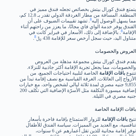
يتمتع فندق كورال بيتش بخصائص تجعله فندق مميز في
المنطقة. المسافة من مطار الغردقة الدولي تقدر بـ 12.8 كم،
8
مما يسهل الوصول إليه
. تشهد تقييمات الضيوف على أن
الفندق يوفر خدمة الواي فاي مجانًا، ما يعزز من راحتهم أثناء
8
الإقامة
. بالإضافة إلى ذلك، الأسعار في فبراير كانت في
8
متناول اليد، حيث سجل أرخص سعر للإقامة 438 ﷼
.
العروض والخصومات
يقدم فندق كورال بيتش مجموعة مذهلة من العروض
والخصومات، مما يجعل تجربة الإقامة أكثر جاذبية للنزلاء.
تتنوع
باقات الإقامة
الخاصة لتلبية احتياجات الجميع، من
الأزواج إلى العائلات. الغرفة القياسية مع نصف إقامة تبدأ من
9,855 جنيه مصري لمدة ثلاثة ليالي لشخص واحد، مع خيارات
إضافية ميسورة التكلفة مثل الأسرّة الإضافية التي تكلف 200
جنيه مصري في الليلة.
باقات الإقامة الخاصة
تتيح
باقات الإقامة
للزوار الاستمتاع بإقامة فاخرة بأسعار
تنافسية، مع العديد من المميزات. سياسة الفندق للأطفال
توفر إقامة مجانية للذين تقل أعمارهم عن 6 سنوات،