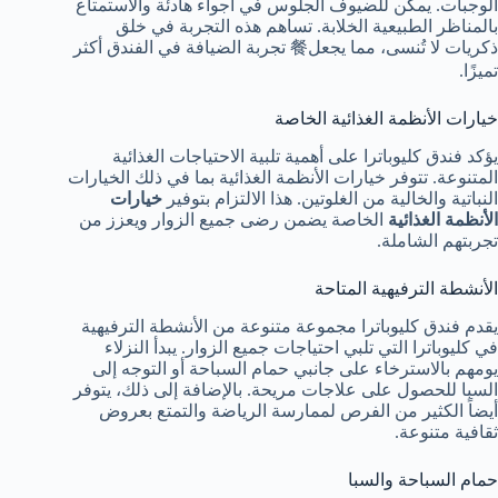
الوجبات. يمكن للضيوف الجلوس في أجواء هادئة والاستمتاع
بالمناظر الطبيعية الخلابة. تساهم هذه التجربة في خلق
ذكريات لا تُنسى، مما يجعل餐 تجربة الضيافة في الفندق أكثر
تميزًا.
خيارات الأنظمة الغذائية الخاصة
يؤكد فندق كليوباترا على أهمية تلبية الاحتياجات الغذائية
المتنوعة. تتوفر خيارات الأنظمة الغذائية بما في ذلك الخيارات
النباتية والخالية من الغلوتين. هذا الالتزام بتوفير
خيارات
الأنظمة الغذائية
الخاصة يضمن رضى جميع الزوار ويعزز من
تجربتهم الشاملة.
الأنشطة الترفيهية المتاحة
يقدم فندق كليوباترا مجموعة متنوعة من الأنشطة الترفيهية
في كليوباترا التي تلبي احتياجات جميع الزوار. يبدأ النزلاء
يومهم بالاسترخاء على جانبي حمام السباحة أو التوجه إلى
السبا للحصول على علاجات مريحة. بالإضافة إلى ذلك، يتوفر
أيضاً الكثير من الفرص لممارسة الرياضة والتمتع بعروض
ثقافية متنوعة.
حمام السباحة والسبا