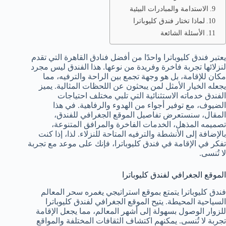
الاستدامة والمبادرات البيئية
لماذا تختار فندق كليوباترا
الأسئلة الشائعة
يعتبر فندق كليوباترا واحدًا من أفضل فنادق القاهرة التي تقدم
لنزلائها تجربة فاخرة وفريدة من نوعها. هذا الفندق ليس مجرد
مكان للإقامة، بل هو وجهة تجمع بين الراحة والترفيه، مما
يجعله الخيار الأمثل لمن يبحثون عن اللحظات المثالية. يميز
الفندق خدماته الاستثنائية التي تلبي مختلف احتياجات
الضيوف، مع توفير أجواء من الهدوء والرفاهية. في هذا
المقال، سنستعرض تفاصيل الموقع الجغرافي للفندق،
تصميمه المذهل، الخدمات الفاخرة والمرافق المتنوعة،
بالإضافة إلى الأنشطة والترفيه المتاحة للنزلاء. لذا، إذا كنت
تفكر في الإقامة في فندق كليوباترا، فإنك على موعد مع تجربة
لا تُنسى.
الموقع الجغرافي لفندق كليوباترا
فندق كليوباترا يتمتع بموقع استراتيجي يغمره سحر المعالم
السياحية المحيطة. يتيح الموقع الجغرافي لفندق كليوباترا
للزوار الوصول بسهولة إلى أشهر المعالم، مما يجعل الإقامة
تجربة لا تُنسى. يمكنهم اكتشاف الثقافات المختلفة والمواقع