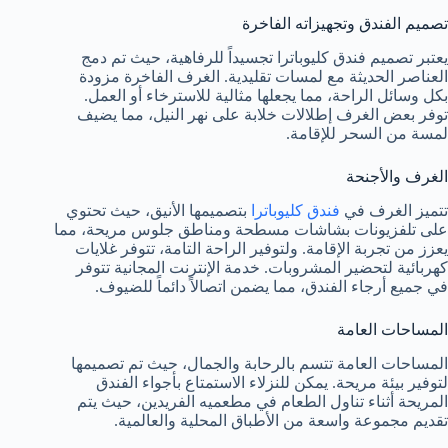
تصميم الفندق وتجهيزاته الفاخرة
يعتبر تصميم فندق كليوباترا تجسيداً للرفاهية، حيث تم دمج
العناصر الحديثة مع لمسات تقليدية. الغرف الفاخرة مزودة
بكل وسائل الراحة، مما يجعلها مثالية للاسترخاء أو العمل.
توفر بعض الغرف إطلالات خلابة على نهر النيل، مما يضيف
لمسة من السحر للإقامة.
الغرف والأجنحة
تتميز الغرف في
فندق كليوباترا
بتصميمها الأنيق، حيث تحتوي
على تلفزيونات بشاشات مسطحة ومناطق جلوس مريحة، مما
يعزز من تجربة الإقامة. ولتوفير الراحة التامة، تتوفر غلايات
كهربائية لتحضير المشروبات. خدمة الإنترنت المجانية تتوفر
في جميع أرجاء الفندق، مما يضمن اتصالاً دائماً للضيوف.
المساحات العامة
المساحات العامة تتسم بالرحابة والجمال، حيث تم تصميمها
لتوفير بيئة مريحة. يمكن للنزلاء الاستمتاع بأجواء الفندق
المريحة أثناء تناول الطعام في مطعميه الفريدين، حيث يتم
تقديم مجموعة واسعة من الأطباق المحلية والعالمية.