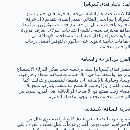
لماذا تختار فندق كليوباترا
إذا كنت تبحث عن إقامة مريحة وفاخرة، فإن اختيار فندق
كليوباترا هو الخيار المثالي. يتميز الفندق بتقديم 113 غرفة
مجهزة بأحدث وسائل الراحة، مع خدمات موثوق بها توفرها
طاقم محترف يسعى لتلبية احتياجات النزلاء. الغرف مزودة
بمكيفات هواء وتلفازات شاشة مسطحة، بالإضافة إلى
حمامات خاصة تحتوي على جاكوزي لتوفير أقصى درجات
الراحة والفخامة.
المزج بين الراحة والفخامة
يتميز فندق كليوباترا ببيئة ترحيبية حيث يمكن للنزلاء الاستمتاع
بمرافق واسعة، بما في ذلك حمامات سباحة مدفأة وخارجية،
وسبا، وساونا، بالإضافة إلى منطقة للتشمس والتدليك. كما
يضم الفندق بارًا بجانب المسبح مع ملعب بلياردو لتتيح لك
قضاء وقت ممتع مع الأصدقاء أو العائلة. هذا المزج الفريد بين
الراحة والفخامة يجعله وجهة مفضلة للكثيرين.
تجربة الضيافة الاستثنائية
تتمتع تجربة الضيافة في فندق كليوباترا بمستوى عالٍ من
الاحترافية، حيث يوفر الفندق خدمات مثل تنظيف الغرف على
مدار اليوم ومساعدة في حجز الجولات السياحية. كما يقدم