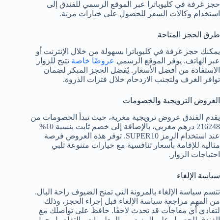
حجز غرفة في كليوباترا عبر الموقع الرسمي للفندق إلى
استخدام وكالات السفر للحصول على خيارات مرنة.
طرق الحجز المتاحة
يمكنك حجز غرفة في كليوباترا بسهولة من خلال الإنترنت أو
عبر الهاتف. يوفر الموقع الرسمي
عروضًا خاصة
تتيح للزوار
الاستفادة من أفضل الأسعار. يُفضل الحجز المبكر لضمان
توافر الغرف ولتجنب الازدحام خلال فترات الذروة.
العروض الترويجية والخصومات
يقدم الفندق عروض ترويجية مغرية، حيث تبدأ الخصومات من
216248 درهم مغربي، بالإضافة إلى خصم ثابت بنسبة 10%
عند استخدام الرمز SUPER10. توفر هذه العروض فرصة
مثالية للإقامة بأسعار تنافسية مع خيارات متنوعة تلبي
احتياجات الزوار.
سياسة الإلغاء
تتسم سياسة الإلغاء بالمرونة التي تمنح الضيوف راحة البال.
من المهم مراجعة سياسة الإلغاء قبل إجراء الحجز، وذلك
لتفادي أي مفاجآت قد تحدث لاحقًا. حافظ على تواصلك مع
الفندق للحصول على المزيد من المعلومات والتفاصيل حول