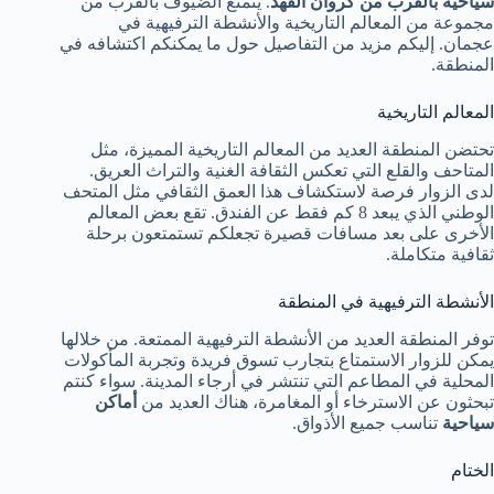
سياحية بالقرب من كروان الفهد
. يتمتع الضيوف بالقرب من
مجموعة من المعالم التاريخية والأنشطة الترفيهية في
عجمان. إليكم مزيد من التفاصيل حول ما يمكنكم اكتشافه في
المنطقة.
المعالم التاريخية
تحتضن المنطقة العديد من المعالم التاريخية المميزة، مثل
المتاحف والقلع التي تعكس الثقافة الغنية والتراث العريق.
لدى الزوار فرصة لاستكشاف هذا العمق الثقافي مثل المتحف
الوطني الذي يبعد 8 كم فقط عن الفندق. تقع بعض المعالم
الأخرى على بعد مسافات قصيرة تجعلكم تستمتعون برحلة
ثقافية متكاملة.
الأنشطة الترفيهية في المنطقة
توفر المنطقة العديد من الأنشطة الترفيهية الممتعة. من خلالها
يمكن للزوار الاستمتاع بتجارب تسوق فريدة وتجربة المأكولات
المحلية في المطاعم التي تنتشر في أرجاء المدينة. سواء كنتم
تبحثون عن الاسترخاء أو المغامرة، هناك العديد من
أماكن
سياحية
تناسب جميع الأذواق.
الختام