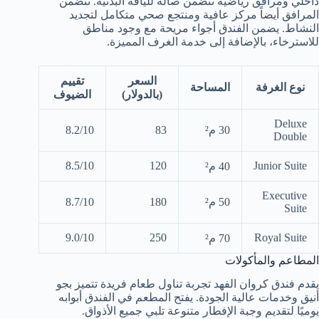
داخلي ومرافق رياضية تتضمن صالة للياقة البدنية. تتضمن
المرافق أيضاً مركز عافية ومنتجع صحي متكامل لتجديد
النشاط. يضمن الفندق أجواء مريحة مع وجود مناطق
للاسترخاء، بالإضافة إلى خدمة الغرف المميزة.
السعر
تقييم
نوع الغرفة
المساحة
(بالدولار)
الضيوف
Deluxe
30 م²
83
8.2/10
Double
8.5/10
120
Junior Suite
40 م²
Executive
50 م²
180
8.7/10
Suite
9.0/10
250
Royal Suite
70 م²
المطاعم والمأكولات
يقدم فندق كروان الفهد تجربة تناول طعام فريدة تتميز بجو
أنيق وخدمات عالية الجودة. يفتح المطعم في الفندق أبوابه
يوميًا لتقديم وجبة الإفطار متنوعة تلبي جميع الأذواق.