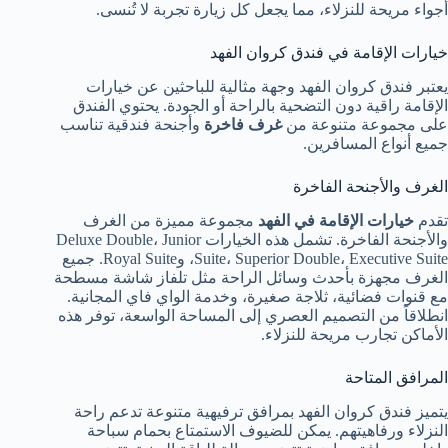
أجواء مريحة للنزلاء، مما يجعل كل زيارة تجربة لا تُنسى.
خيارات الإقامة في فندق كروان الفهد
يعتبر فندق كروان الفهد وجهة مثالية للباحثين عن خيارات
الإقامة راقية دون التضحية بالراحة أو الجودة. يحتوي الفندق
على مجموعة متنوعة من
غرف فاخرة
وأجنحة فندقية تناسب
جميع أنواع المسافرين.
الغرف والأجنحة الفاخرة
تقدم
خيارات الإقامة في الفهد
مجموعة مميزة من الغرف
والأجنحة الفاخرة. تشمل هذه الخيارات Deluxe Double، Junior
Suite، Superior Double، Executive Suite، وRoyal Suite. جميع
الغرف مجهزة بأحدث وسائل الراحة مثل تلفاز شاشة مسطحة
مع قنوات فضائية، ثلاجة صغيرة، وخدمة الواي فاي المجانية.
انطلاقاً من التصميم العصري إلى المساحة الواسعة، توفر هذه
الأماكن تجارب مريحة للنزلاء.
المرافق المتاحة
يتميز فندق كروان الفهد بمرافق ترفيهية متنوعة تدعم راحة
النزلاء ورفاهيتهم. يمكن للضيوف الاستمتاع بحمام سباحة