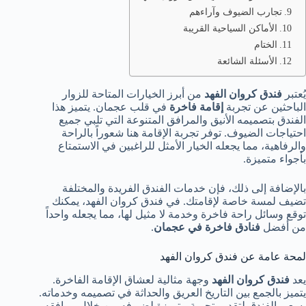
تجارب الضيوف وآراءهم
الأماكن السياحية القريبة
الختام
الأسئلة الشائعة
يُعتبر
فندق كروان الفهد
من أبرز الخيارات المتاحة للزوار
الباحثين عن تجربة
إقامة فاخرة
في قلب عجمان. يتميز هذا
الفندق بتصميمه الأنيق والمرافق المتنوعة التي تلبي جميع
احتياجات الضيوف. توفر تجربة الإقامة هنا شعوراً بالراحة
والرفاهية، مما يجعله الخيار الأمثل للراغبين في الاستمتاع
بأجواء متميزة.
بالإضافة إلى ذلك، فإن خدمات الفندق الفريدة والمختلفة
تضيف لمسة خاصة لإقامتك. في فندق كروان الفهد، يمكنك
توقع وسائل راحة فاخرة وخدمة لا مثيل لها، مما يجعله واحداً
من أفضل
فنادق فاخرة في عجمان
.
لمحة عامة عن فندق كروان الفهد
يعد
فندق كروان الفهد
وجهة مثالية لعشاق الإقامة الفاخرة.
يتميز بالجمع بين التاريخ العريق والحداثة في تصميمه وخدماته.
يسعى الفندق لتقديم تجربة متميزة لضيوفه من خلال مرافقه