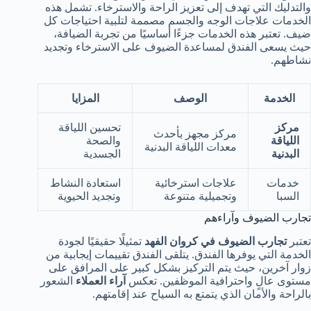
والتدليك التي تهدف إلى تعزيز الراحة والاسترخاء. تشمل هذه
الخدمات علاجات الوجه والجسم مصممة لتلبية احتياجات كل
ضيف. تعتبر هذه الخدمات جزءًا أساسيًا من تجربة الضيافة،
حيث يسعى الفندق لمساعدة الضيوف على الاسترخاء وتجديد
نشاطهم.
الخدمة
الوصف
المزايا
مركز
تحسين اللياقة
مركز مجهز بأحدث
اللياقة
والصحة
معدات اللياقة البدنية
البدنية
الجسدية
خدمات
علاجات استرخائية
استعادة النشاط
السبا
وتجميلية متنوعة
وتجديد الحيوية
تجارب الضيوف وآراءهم
تعتبر
تجارب الضيوف في كروان الفهد
تمثيلًا حقيقيًا لجودة
الخدمة التي يوفرها الفندق. يتلقى الفندق تقييمات إيجابية من
زوار آخرين، حيث يتم التركيز بشكل كبير على المرافق على
مستوى عالٍ واحترافية الموظفين. تعكس
آراء العملاء
الشعور
بالراحة والأمان الذي يتمتع به السياح عند إقامتهم.