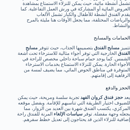
تشمل أنشطة مائية، حيث يمكن للنزلاء الاستمتاع بمشاهدة
العروض المائية أو المشاركة في ورش العمل التفاعلية. كما
يقدم الفندق أنشطة للأطفال والكبار تشمل الألعاب
والرياضات المختلفة، مما يجعل الأوقات هنا مليئة بالمرح
والنشاط.
الحمامات والمسابح
تتميز
مسابح الفندق
بتصميمها الجذاب، حيث تتوفر
مسابح
الفندق
الخارجية التي توفر أجواء مثالية للاسترخاء تحت أشعة
الشمس. كما يوجد حمام سباحة داخلي مخصص للراحة في
الأجواء الحارة. يمكن للنزلاء الاستمتاع بخدمات الاسترخاء
المتوفرة في مناطق الحوض المائي، مما يضيف لمسة من
الرفاهية إلى إقامتهم.
الحجز والدفع
يعد
حجز فندق كروان الفهد
تجربة سلسة ومريحة، حيث يمكن
للضيوف اختيار الطريقة التي تناسبهم للإقامة. وبفضل موقعه
المركزي، يكتسب الفندق شهرة بين العديد من الزوار، مما
يجعله وجهة مفضلة. توفر
سياسات الإلغاء
المرنة للفندق راحة
إضافية للنزلاء الذين قد يحتاجون إلى تعديل خطط سفرهم.