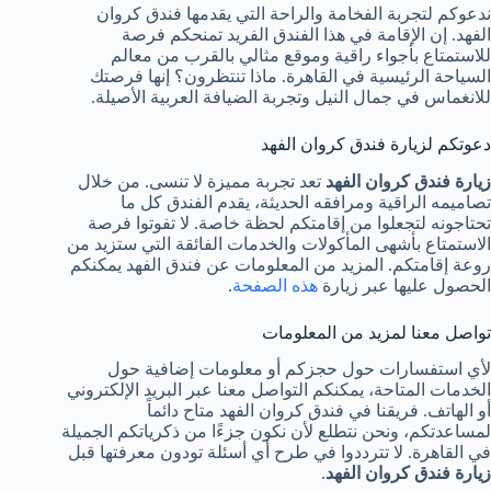
ندعوكم لتجربة الفخامة والراحة التي يقدمها فندق كروان
الفهد. إن الإقامة في هذا الفندق الفريد تمنحكم فرصة
للاستمتاع بأجواء راقية وموقع مثالي بالقرب من معالم
السياحة الرئيسية في القاهرة. ماذا تنتظرون؟ إنها فرصتك
للانغماس في جمال النيل وتجربة الضيافة العربية الأصيلة.
دعوتكم لزيارة فندق كروان الفهد
زيارة فندق كروان الفهد
تعد تجربة مميزة لا تنسى. من خلال
تصاميمه الراقية ومرافقه الحديثة، يقدم الفندق كل ما
تحتاجونه لتجعلوا من إقامتكم لحظة خاصة. لا تفوتوا فرصة
الاستمتاع بأشهى المأكولات والخدمات الفائقة التي ستزيد من
روعة إقامتكم. المزيد من المعلومات عن فندق الفهد يمكنكم
الحصول عليها عبر زيارة
هذه الصفحة
.
تواصل معنا لمزيد من المعلومات
لأي استفسارات حول حجزكم أو معلومات إضافية حول
الخدمات المتاحة، يمكنكم التواصل معنا عبر البريد الإلكتروني
أو الهاتف. فريقنا في فندق كروان الفهد متاح دائماً
لمساعدتكم، ونحن نتطلع لأن نكون جزءًا من ذكرياتكم الجميلة
في القاهرة. لا تترددوا في طرح أي أسئلة تودون معرفتها قبل
زيارة فندق كروان الفهد
.