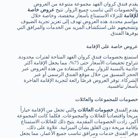
يقدم فندق كروان الفهد مجموعة متنوعة من العروض
والخصومات التي تناسب جميع الزوار. تتيح
عروض خاصة
للإقامة
للنزلاء الاستمتاع بأسعار مخفضة، وخاصة خلال
مواسم محددة. هذه العروض تهدف إلى تعزيز تجربة الضيوف
وتشجيعهم على استكشاف المزيد من الخدمات والمرافق التي
يوفرها الفندق.
عروض خاصة على الإقامة
استمتع بخصومات فندق كروان الفهد المتاحة لفترات محدودة.
تتراوح تخفيضات الأسعار حتى 75%، مما يجعل الإقامة أكثر
جاذبية بالنسبة للزوار. يمكن الاستفادة من هذه العروض عبر
الحجز المسبق من خلال موقع الفندق الرسمي أو عبر
الشركاء. توفر العروض فرصًا رائعة لتجربة الإقامة الفاخرة
بأسعار تنافسية.
خصومات للمجموعات والعائلات
يقدم الفندق
خصومات العائلات
والتي تجعل من الإقامة خياراً
مريحاً واقتصادياً للعائلات والمجموعات. فكلما كانت المجموعة
أكبر، زادت الخصومات المقدمة. يتيح ذلك للعائلات الاستمتاع
بإقامة مريحة دون القلق بشأن الميزانية. علاوة على ذلك،
يوفر الفندق خدمات ومرافق تناسب جميع الأعمار، مما يجعل