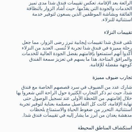
الرائعة بعد الإقامة. تعكس تقييمات فندق شذا مدى تميز
الخدمات والجودة التي يقدّمها. حيث أشاد الزوار بالنظافة
الفائقة وبشاشة الموظفين الذين يسعون لتوفير خدمة
استثنائية للنزلاء.
تقييمات النزلاء
تلقى فندق شذا تقييمات إيجابية تبرز رضى الزوار، مما جعل
رحلة مميزة في فندق شذا تجربة لا تُنسى. العديد من النزلاء
أكّدوا أنهم استمتعوا بإقامتهم بفضل الجودة العالية للخدمات
والمرافق المتاحة. هذا ما يسهم في تعزيز سمعة الفندق
كوجهة مفضلة للإقامة.
تجارب ضيوف مميزة
شارك عدد من الضيوف في سرد قصصهم الخاصة مع فندق
شذا، حيث تم ذكر التجارب الكثيرة حول الراحة التي شعروا بها
خلال إقامتهم. من اللحظة الأولى عند تسجيل الوصول حتى
نهاية الإقامة، كانت كل التفاصيل مصمّمة بعناية لتوفير تجربة
استثنائية. التحرر من ضغوط الحياة والاستمتاع بلحظات
مدهشة يعدان من أبرز ما يشار إليه في تقييمات فندق شذا.
استكشاف المناطق المحيطة