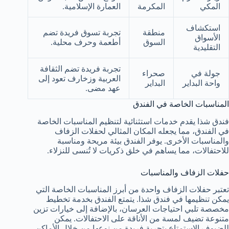
المكي
المكرمة
العمارة الإسلامية.
استكشاف
منطقة
تجربة تسوق فريدة تضم
الأسواق
السوق
أطعمة وحرف محلية.
التقليدية
تجربة فريدة تضم الثقافة
جولة في
صحراء
العربية وزخارف تعود إلى
واحة البداير
البداير
عهد مضى.
المناسبات الخاصة في الفندق
فندق شذا يقدم خدمات استثنائية لتنظيم المناسبات الخاصة
في الفندق، مما يجعله المكان المثالي لحفلات الزفاف
والمناسبات الأخرى. يوفر الفندق بيئة مريحة ومناسبة
للاحتفالات، مما يساهم في خلق ذكريات لا تُنسى للنزلاء.
حفلات الزفاف والمناسبات
تعتبر حفلات الزفاف واحدة من أبرز المناسبات الخاصة التي
يمكن تنظيمها في فندق شذا. يتمتع الفندق بخدمة تخطيط
مخصصة تلبي احتياجات العرسان، بالإضافة إلى خيارات تزين
متنوعة تضيف لمسة من الأناقة على الاحتفالات. يمكن
للضيوف الاستمتاع بتجربة فريدة من نوعها من خلال الأماكن