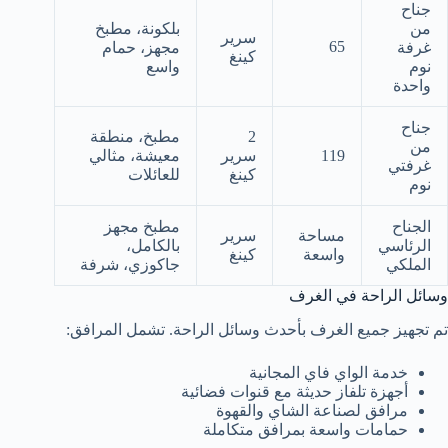
جناح
من
بلكونة، مطبخ
سرير
65
غرفة
مجهز، حمام
كينغ
نوم
واسع
واحدة
جناح
2
مطبخ، منطقة
من
119
سرير
معيشة، مثالي
غرفتي
كينغ
للعائلات
نوم
الجناح
مطبخ مجهز
مساحة
سرير
الرئاسي
بالكامل،
واسعة
كينغ
الملكي
جاكوزي، شرفة
وسائل الراحة في الغرف
تم تجهيز جميع الغرف بأحدث وسائل الراحة. تشمل المرافق:
خدمة الواي فاي المجانية
أجهزة تلفاز حديثة مع قنوات فضائية
مرافق لصناعة الشاي والقهوة
حمامات واسعة بمرافق متكاملة