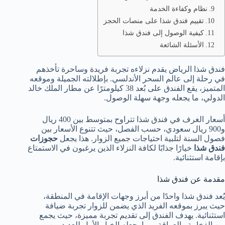
نظام وكفاءة الخدمة
تقييم فندق شذا على منصات الحجز
كيفية الوصول إلى فندق شذا
الأسئلة الشائعة
فندق شذا الرياض يقدم نزلاءه تجربة فريدة وساحرة تأخذهم
في رحلة إلى عالم السحر الأندلسي. بإطلالته الجميلة وموقعه
المتميز، يقع الفندق على بُعد 38 كيلومترًا عن مطار الملك خالد
الدولي، ما يجعله وجهة سهلة الوصول.
أسعار الغرف في فندق شذا تتراوح بمتوسط بين 400 ريال
و900 ريال سعودي، حسب الفصل، حيث تتنوع الأسعار بين
فصول السنة لتلبية احتياجات جميع الزوار. هذا يجعل
حجوزات
فندق شذا
خيارًا جذابًا لكافة النزلاء الذين يرغبون في الاستمتاع
بإقامة استثنائية.
مقدمة عن فندق شذا
يُعد فندق شذا واحدًا من أبرز وجهات الإقامة في المنطقة،
حيث يبرز بموقعه الفريد الذي يضمن للزوار تجربة ضيافة
استثنائية. يهدف الفندق إلى تقديم تجربة مميزة، حيث يجمع
بين الفخامة والعراقة، مما يجعله الخيار الأول للعديد من