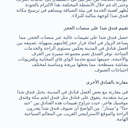
وحتى الدعم خلال الأنشطة المختلفة. هذا الالتزام بالجودة
يُظهر أهمية الخدمة في بيئة الضيافة ويساهم في ترسيخ مكانة
فندق شذا كوجهة مثالية للنزلاء.
تقييم فندق شذا على منصات الحجز
حصل فندق شذا على تقييمات عالية عبر منصات الحجز، مما
يساعد الزوار في اتخاذ قرار حجز إقامتهم بسهولة. تصنيفه بين
أفضل فنادق في المدينة يعكس مستوى الراحة والخدمات
المتاحة. توفر الفندق تضم مجموعة مميزة من الغرف
والأجنحة، جميعها تتمتع بخدمة الواي فاي المجانية وتلفزيونات
بشاشة مسطحة، مما يجعلها مريحة ومناسبة لمختلف
احتياجات الضيوف.
مقارنة بالفنادق الأخرى
في مقارنة مع بعض أفضل فنادق في المدينة، يحتل فندق شذا
مرتبة متقدمة. يتفوق على فنادق مثل فندق انجم مكة وفندق
موفنبيك هاجر، حيث تتراوح تقييمات هذه الفنادق بين “جيد
جدًا” و”ممتاز”. من الواضح أن ضيوف فندق شذا يقدرون
الراحة والموقع الاستراتيجي القريب من المعالم السياحية
الهامة.