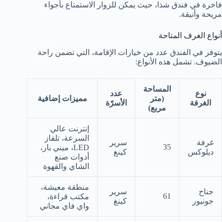
فاخرة في فندق شذا، حيث يمكن للزوار الاستمتاع بأجواء
مريحة وأنيقة.
أنواع الغرف المتاحة
يتوفر في الفندق عدد من خيارات الإقامة، التي تضمن راحة
الضيوف. تشمل هذه الأنواع:
المساحة
نوع
عدد
(متر
مميزات إضافية
الغرفة
الأسرّة
مربع)
إنترنت عالي
السرعة، تلفاز
غرفة
سرير
35
LED، ميني بار،
ديلوكس
كينغ
أدوات صنع
الشاي والقهوة
منطقة معيشة،
جناح
سرير
61
مكتب قراءة،
جونيور
كينغ
واي فاي مجاني