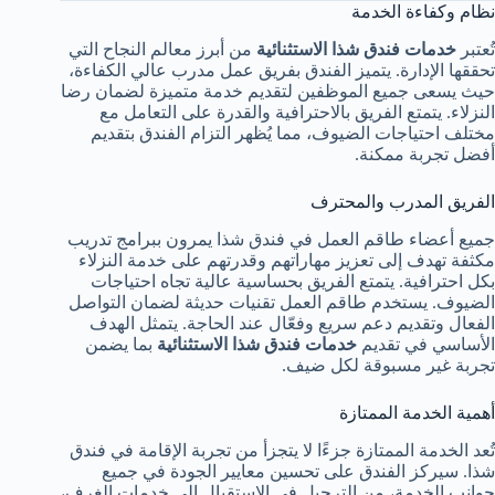
نظام وكفاءة الخدمة
تُعتبر
خدمات فندق شذا الاستثنائية
من أبرز معالم النجاح التي
تحققها الإدارة. يتميز الفندق بفريق عمل مدرب عالي الكفاءة،
حيث يسعى جميع الموظفين لتقديم خدمة متميزة لضمان رضا
النزلاء. يتمتع الفريق بالاحترافية والقدرة على التعامل مع
مختلف احتياجات الضيوف، مما يُظهر التزام الفندق بتقديم
أفضل تجربة ممكنة.
الفريق المدرب والمحترف
جميع أعضاء طاقم العمل في فندق شذا يمرون ببرامج تدريب
مكثفة تهدف إلى تعزيز مهاراتهم وقدرتهم على خدمة النزلاء
بكل احترافية. يتمتع الفريق بحساسية عالية تجاه احتياجات
الضيوف. يستخدم طاقم العمل تقنيات حديثة لضمان التواصل
الفعال وتقديم دعم سريع وفعّال عند الحاجة. يتمثل الهدف
الأساسي في تقديم
خدمات فندق شذا الاستثنائية
بما يضمن
تجربة غير مسبوقة لكل ضيف.
أهمية الخدمة الممتازة
تُعد الخدمة الممتازة جزءًا لا يتجزأ من تجربة الإقامة في فندق
شذا. سيركز الفندق على تحسين معايير الجودة في جميع
جوانب الخدمة، من الترحيل في الاستقبال إلى خدمات الغرف،