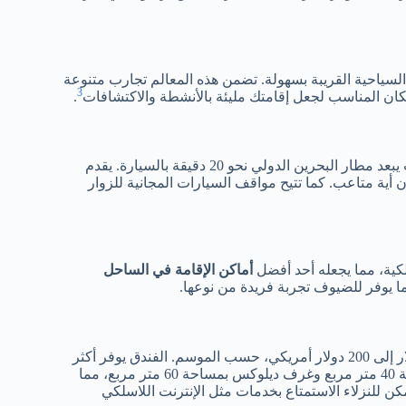
السياحية القريبة بسهولة. تضمن هذه المعالم تجارب متنوعة
3
لمكان المناسب لجعل إقامتك مليئة بالأنشطة والاكتشافات
.
إلى فندق رمادا أمواج أمرًا سهلاً ومريحًا، حيث يبعد مطار البحرين الدولي نحو 20 دقيقة بالسيارة. يقدم
 أية متاعب. كما تتيح مواقف السيارات المجانية للزوار
لكية، مما يجعله أحد أفضل
أماكن الإقامة في الساحل
ا يوفر للضيوف تجربة فريدة من نوعها.
تتراوح أسعار الإقامة في فندق رمادا أمواج للغرف الفاخرة بين 106 دولار إلى 200 دولار أمريكي، حسب الموسم. الفندق يوفر أكثر
من 160 غرفة فندقية بديكور عصري مميز، منها غرف سوبيريور بمساحة 40 متر مربع وغرف ديلوكس بمساحة 60 متر مربع، مما
كن للنزلاء الاستمتاع بخدمات مثل الإنترنت اللاسلكي