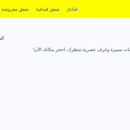
فنادق
شقق فندقية
شقق مفروشة
ال
دمات مميزة وغرف عصرية تنتظرك. احجز مكانك الآن!