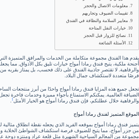
معلومات الاتصال والحجز
تقييمات الضيوف وتجاربهم
معايير السلامة والنظافة في الفندق
خيارات النقل المتاحة
نصائح للزوار قبل الحجز
الأسئلة الشائعة
يقدم هذا الفندق مجموعة متكاملة من الخدمات والمرافق المتميزة الت
أجنحة ملكية، يتيح فندق رمادا أمواج خيارات تليق بكل الأذواق, مما يجعل
والرفاهية. لا تقتصر جاذبية الفندق على ذلك فحسب، بل يمتاز بقربه من 
فرصًا متعددة لاستكشاف جمال البلاد.
تجعل جميع هذه المزايا فندق رمادا أمواج واحدًا من أبرز منتجعات الساحل
الضيافة العالمية. يمكنكم الاستمتاع بأجواء مميزة وخدمات فاخرة تجعل م
1
والرفاهية خلال عطلتكم، فإن فندق رمادا أمواج هو الخيار الأمثل
.
الموقع المتميز لفندق رمادا أمواج
من جزر أمواج، مما يتيح للضيوف فرصة استكشاف الشواطئ الخلابة والم
مجموعة من المعالم السياحية الشهيرة مثل قلعة عراد ومنتزه دوحة عراد