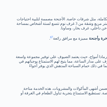
تكاملة، مثل شرفات خاصة. الأجنحة مصممة لتلبية احتياجات
العائلات، حيث تتسع شقة من غرفتي نوم لأربعة أشخاص بمساحة 127 متر مربع وشقة من 3 غرف نوم تتسع لستة أشخاص بمساحة
خن داخلي، غرف بخار، وساونا.
6
7
رة وأجنحة
مميزة مع مرافق رائعة
.
ق رمادا أمواج، حيث يعتمد الضيوف على توفير مجموعة واسعة
على مدار الساعة، مما يتيح لهم الاستمتاع بوجباتهم في
ما في ذلك حمام السباحة المدهش الذي يوفر أجواءً
تضمن أشهى المأكولات والمشروبات. هذه الخدمة متاحة
خاصة. تستطيع الاستمتاع بتجربة تناول الطعام في الغرفة أو