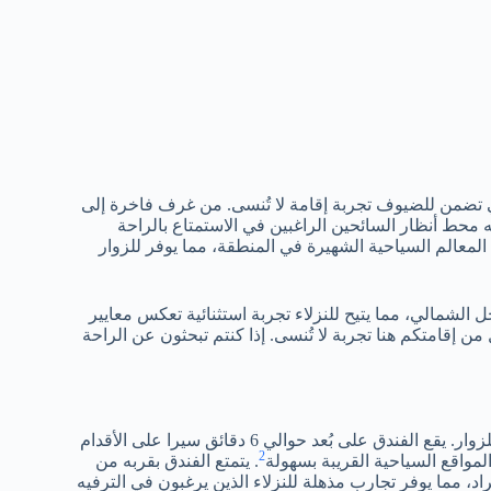
ي تضمن للضيوف تجربة إقامة لا تُنسى. من غرف فاخرة إلى
ه محط أنظار السائحين الراغبين في الاستمتاع بالراحة
المعالم السياحية الشهيرة في المنطقة، مما يوفر للزوار
 الشمالي، مما يتيح للنزلاء تجربة استثنائية تعكس معايير
ن إقامتكم هنا تجربة لا تُنسى. إذا كنتم تبحثون عن الراحة
يتميز فندق رمادا أمواج بموقعه الفريد الذي يجعله نقطة انطلاق مثالية للزوار. يقع الفندق على بُعد حوالي 6 دقائق سيرا على الأقدام
2
واقع السياحية القريبة بسهولة
. يتمتع الفندق بقربه من
، مما يوفر تجارب مذهلة للنزلاء الذين يرغبون في الترفيه