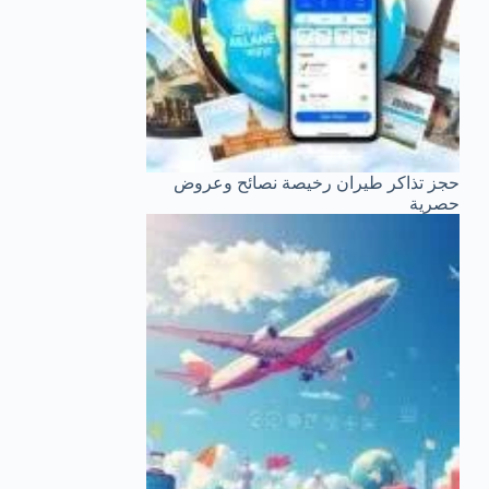
حجز تذاكر طيران رخيصة نصائح وعروض
حصرية