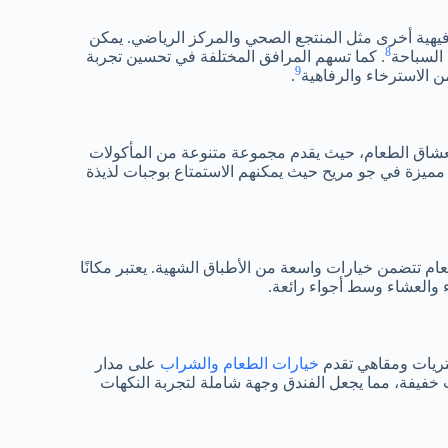
فيهية أخرى مثل المنتجع الصحي والمركز الرياضي. يمكن
8
 السباحة
. كما تسهم المرافق المختلفة في تحسين تجربة
9
ن الاسترخاء والرفاهية
.
بر مطعم Citrus AllDayDining وجهة مثالية لعشاق الطعام، حيث يقدم مجموعة متنوعة من المأكولات
 مميزة في جو مريح حيث يمكنهم الاستمتاع بوجبات لذيذة
م تتضمن خيارات واسعة من الأطباق الشهية. يعتبر مكانًا
ء والعشاء وسط أجواء رائعة.
يتريات ومقاهي تقدم
خيارات الطعام والشراب
على مدار
 خفيفة، مما يجعل الفندق وجهة شاملة لتجربة النكهات