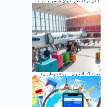
أفضل مواقع حجز طيران عروض لا تفوت
حجز تذاكر الطيران بسهولة مع طيران ناس