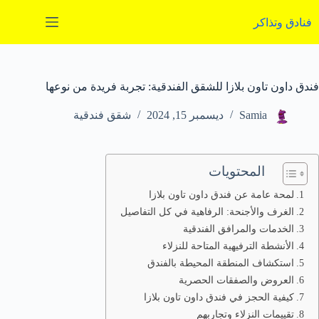
لتجاوز
لى
فنادق وتذاكر
لمحتوى
فندق داون تاون بلازا للشقق الفندقية: تجربة فريدة من نوعها
Samia
ديسمبر 15, 2024
شقق فندقية
المحتويات
لمحة عامة عن فندق داون تاون بلازا
الغرف والأجنحة: الرفاهية في كل التفاصيل
الخدمات والمرافق الفندقية
الأنشطة الترفيهية المتاحة للنزلاء
استكشاف المنطقة المحيطة بالفندق
العروض والصفقات الحصرية
كيفية الحجز في فندق داون تاون بلازا
تقييمات النزلاء وتجاربهم