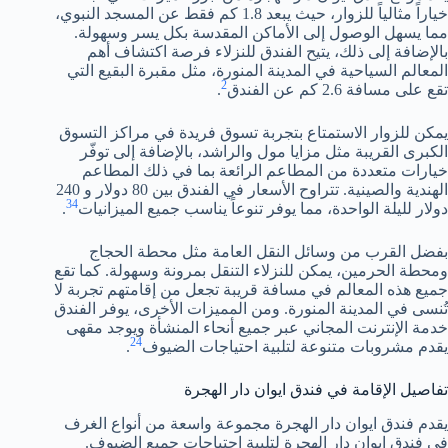
خياراً مثالياً للزوار، حيث يبعد 1.8 كم فقط عن المسجد النبوي،
مما يسهل الوصول إلى الأماكن المقدسة بكل يسر وسهولة.
بالإضافة إلى ذلك، يتيح الفندق للنزلاء فرصة اكتشاف أهم
المعالم السياحية في المدينة المنورة، مثل مقبرة البقيع التي
2
تقع على مسافة 2.6 كم عن الفندق
.
يمكن للزوار الاستمتاع بتجربة تسوق فريدة في مراكز التسوق
الكبرى القريبة مثل مزايا مول والراشد، بالإضافة إلى توفّر
خيارات متعددة من المطاعم الرائعة بما في ذلك المطاعم
الهندية والصينية. تتراوح الأسعار في الفندق بين 80 دولار و 240
3
4
دولار لليلة الواحدة، مما يوفر تنوعاً يناسب جميع الميزانيات
.
بفضل القرب من وسائل النقل العامة مثل محطة الحجاج
ومحطة الحرمين، يمكن للنزلاء التنقل بمرونة وسهولة. كما تقع
جميع هذه المعالم في مسافة قريبة تجعل من إقامتهم تجربة لا
تُنسى في المدينة المنورة. ومن المميزات الأخرى، يوفر الفندق
خدمة الإنترنت المجاني عبر جميع أنحاء المنشأة ويوجد مقهى
2
4
يقدم مشروبات متنوعة لتلبية احتياجات الضيوف
.
تفاصيل الإقامة في فندق ايوان دار الهجرة
يقدم فندق ايوان دار الهجرة مجموعة واسعة من أنواع الغرف
في فندق ايوان دار الهجرة لتلبية احتياجات جميع الضيوف.