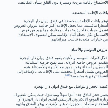
الاستمتاع بإقامة مريحة ومميزة دون القلق بشأن التكاليف.
باقات الإقامة المخفضة
توفر باقات الإقامة المخفضة في فندق ايوان دار الهجرة
أسعاراً تنافسية، مما يجعل الإقامة أكثر جاذبية للزوار. العروض
تشمل وجبات فاخرة وخدمات ممتازة، مما يزيد من فرص
الاستمتاع بكل لحظة أثناء الإقامة. يمكن للضيوف الاستفادة
من خيارات متعددة تناسب ميزانياتهم.
عروض الموسم والأعياد
خلال فترات الموسم والأعياد، يقوم فندق ايوان دار الهجرة
بتقديم عروض خاصة لنزلائه، مما يمنح فرصة استثنائية
للمسيّرين لقضاء وقت مميز مع الأسرة والأصدقاء. هذه
العروض تشمل أسعاراً مخفضة على الإقامات، بالإضافة إلى
14
15
أنشطة ترفيهية مخصصة
.
كيفية الحجز والتواصل مع فندق ايوان دار الهجرة
يعتبر حجز فنادق جدة أمرًا سهلاً ومباشرًا، حيث يمكن للضيوف
زيارة الموقع الإلكتروني الرسمي لفندق ايوان دار الهجرة أو
استخدام منصات الحجوزات عبر الإنترنت. يوفر الفندق واجهة