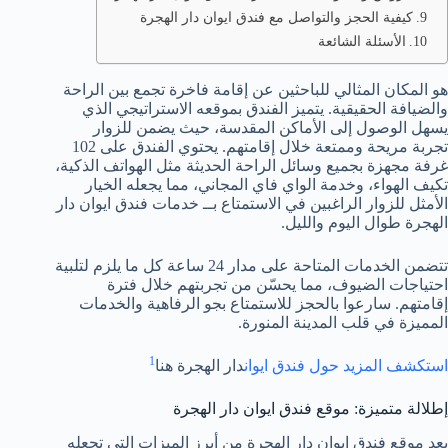
كيفية الحجز والتواصل مع فندق ايوان دار الهجرة
الأسئلة الشائعة
هو المكان المثالي للباحثين عن إقامة فاخرة تجمع بين الراحة
والضيافة الحقيقية. يتميز الفندق بموقعه الاستراتيجي الذي
يسهل الوصول إلى الأماكن المقدسة، حيث يضمن للزوار
تجربة مريحة وممتعة خلال إقامتهم. يحتوي الفندق على 102
غرفة مجهزة بجميع وسائل الراحة الحديثة مثل الهواتف الذكية،
تكيف الهواء، وخدمة الواي فاي المجاني، مما يجعله الخيار
الأمثل للزوار الراغبين في الاستمتاع بــ خدمات فندق ايوان دار
الهجرة طوال اليوم والليل.
تتضمن الخدمات المتاحة على مدار 24 ساعة كل ما يلزم لتلبية
احتياجات الضيوف، مما يحسّن من تجربتهم خلال فترة
إقامتهم. سارعوا بالحجز للاستمتاع بجو الرفاهية والخدمات
المميزة في قلب المدينة المنورة.
1
استكشف المزيد حول فندق ايوان
دار الهجرة هنا
إطلالة متميزة: موقع فندق ايوان دار الهجرة
يعد موقع فندق ايوان دار الهجرة من أبرز الميزات التي تجعله