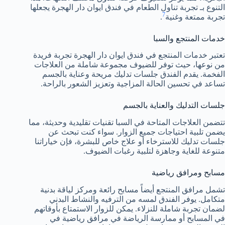
التنوع بـ تجربة تناول الطعام في فندق ايوان دار الهجرة يجعلها
7
تجربة ممتعة وغنية
.
خدمات المنتجع والسبا
تعتبر خدمات المنتجع في فندق ايوان دار الهجرة تجربة فريدة
من نوعها، حيث توفر للضيوف مجموعة شاملة من العلاجات
الفخمة. يقدم الفندق جلسات تدليك مريحة وعناية بالجسم
تساعد في تحسين الحالة المزاجية وتعزيز الشعور بالراحة.
جلسات التدليك والعناية بالجسم
تتضمن العلاجات المتاحة في السبا تقنيات تقليدية وحديثة، مما
يضمن تلبية احتياجات جميع الزوار. سواء كنت تبحث عن
جلسات تدليك للاسترخاء أو علاج خاص للبشرة، فإن خياراتنا
متنوعة للغاية وجاهزة لتلبية رغبات الضيوف.
مسابح ومرافق رياضية
تشمل مرافق المنتجع أيضاً مسابح رائعة ومركز لياقة بدنية
متكامل. يوفر الفندق لمسه من الترفيه والنشاط البدني
لضمان تجربة شاملة للنزلاء. يمكن للزوار الاستمتاع بأوقاتهم
في المسابح أو ممارسة الرياضة في مرافق رياضية في