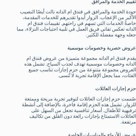
تقييم الخدمة والمرافق
جودة الخدمة والمرافق في فندق ام الدانه نالت أيضًا النصيب
الأكبر من الإعجاب. الزوار أبدوا تقديرهم للخدمات المقدمة،
خاصةً الخدمات التي تسهم في راحتهم. تقييمات فندق ام
الدانه تعكس تفاني فريق العمل في تلبية احتياجات النزلاء، مما
جعله وجهة مفضلة للكثير.
عروض حصرية وخصومات موسمية
يقدم فندق ام الدانه مجموعة متميزة من عروض فندق ام
الدانه وخصومات موسمية تهدف لجذب السياح. تشمل هذه
العروض مجموعة متنوعة من حزم إجازات تناسب جميع
الفئات، مما يجعل الإقامة تجربة لا تُنسى.
حزم إجازات العائلات
صُممت حزم إجازات العائلات لتوفير تجربة مريحة وممتعة
للزوار. تشمل هذه الحزم إقامة فاخرة، بالإضافة إلى أنشطة
ترفيهية للأطفال. أسعار تنافسية تجعل من السهل على
العائلات الاستمتاع بإجازات رائعة دون القلق من تكاليف
مرتفعة.
عروض للأزواج والمناسبات الخاصة