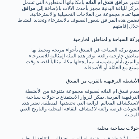
تتميز
مرافق فندق ام الدانه
بإمكانياتها المتطورة التي تشمل
مركز للياقة البدنية مجهز بأحدث الآلات بالإضافة إلى
مرافق
سبا
تقدم مجموعة من العلاجات التجميلية والاسترخائية.
تضمن هذه المرافق شعور الضيوف بالاسترخاء وتجديد النشاط
خلال إقامتهم.
بركة السباحة والمناطق الخارجية
تتمتع بركة السباحة في الفندق بأجواء مريحة وتحيط بها
مناطق خارجية رائعة. توفر هذه البيئة المثالية للاسترخاء
والتمتع بأيام مشمسة، مما يجعلها مكاناً مثالياً لقضاء وقت
ممتع مع العائلة أو الأصدقاء.
الأنشطة الترفيهية بالقرب من الفندق
يقدم فندق ام الدانه لضيوفه مجموعة متنوعة من الأنشطة
الترفيهية القريبة. يمكن للزوار الاستمتاع بـ جولات سياحية
لاستكشاف المعالم الرائعة التي تحتضنها المنطقة. تعتبر هذه
الجولات فرصة رائعة لاكتشاف الثقافة المحلية والتاريخ الغني
للمدينة.
جولات سياحية محلية
تتميز الأنشطة قرب فندق ام الدانه باحتفالها بالثقافة المحلية.