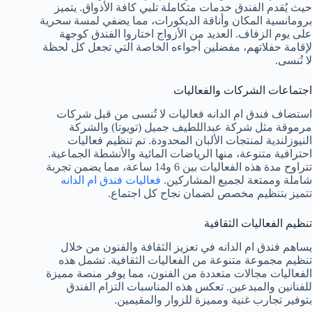
حيث يُقدم الفندق خدمات متكاملة تلبي كافة الأذواق. يتميز
برومانسية المكان وأناقة الديكورات، مما يضفي لمسة سحرية
على يوم الزفاف. العديد من الأزواج اختاروا الفندق كوجهة
لإقامة حفلاتهم، مفضلين أجواءه الخاصة التي تجعل كل لحظة
لا تُنسى.
اجتماعات الشركات والفعاليات
استضاف فندق ام الدانه فعاليات لا تُنسى من قبل شركات
مرموقة مثل شركة عبداللطيف جميل (تويوتا) والشركة
النيوزلندية لمنتجات الألبان المحدودة. تم تنظيم فعاليات
احترافية متنوعة، منها الرياضات المائية والأنشطة الجماعية.
تتراوح مدة هذه الفعاليات بين 6 و14 ساعة، مما يضمن تجربة
شاملة وممتعة لجميع المشاركين.
فعاليات فندق ام الدانه
تتميز بتنظيم مخصص لضمان نجاح كل اجتماع.
تنظيم الفعاليات الثقافية
يساهم فندق ام الدانه في تعزيز الثقافة والفنون من خلال
تنظيم مجموعة متنوعة من الفعاليات الثقافية. تشمل هذه
الفعاليات مجالات متعددة من الفنون، مما يوفر منصة مميزة
للفنانين والمبدعين. تعكس هذه المناسبات التزام الفندق
بتوفير تجارب غنية ومميزة للزوار والمقيمين.