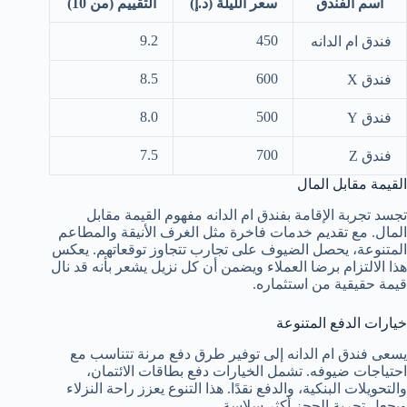
اسم الفندق
سعر الليلة (د.إ)
التقييم (من 10)
9.2
450
فندق ام الدانه
8.5
600
فندق X
8.0
500
فندق Y
7.5
700
فندق Z
القيمة مقابل المال
تجسد تجربة الإقامة بفندق ام الدانه مفهوم القيمة مقابل
المال. مع تقديم خدمات فاخرة مثل الغرف الأنيقة والمطاعم
المتنوعة، يحصل الضيوف على تجارب تتجاوز توقعاتهم. يعكس
هذا الالتزام برضا العملاء ويضمن أن كل نزيل يشعر بأنه قد نال
قيمة حقيقية من استثماره.
خيارات الدفع المتنوعة
يسعى فندق ام الدانه إلى توفير طرق دفع مرنة تتناسب مع
احتياجات ضيوفه. تشمل الخيارات دفع بطاقات الائتمان،
والتحويلات البنكية، والدفع نقدًا. هذا التنوع يعزز راحة النزلاء
ويجعل تجربة الحجز أكثر سلاسة.