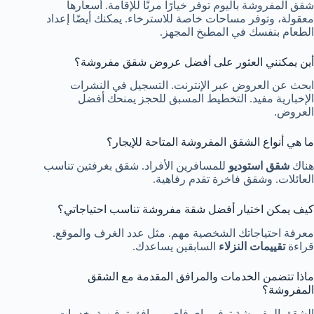
شقق المفروشة باليوم توفر خيارًا مرنًا للإقامة. أسعارها
معقولة، وتوفر مساحات خاصة للاسترخاء. يمكنك أيضًا إعداد
الطعام بنفسك في المطبخ المجهز.
أين يمكنني العثور على أفضل عروض شقق مفروشة؟
ابحث عن العروض عبر الإنترنت. التسجيل في النشرات
الإخبارية مفيد. التخطيط المسبق للحجز يمنحك أفضل
العروض.
ما هي أنواع الشقق المفروشة المتاحة للإيجار؟
هناك
شقق استوديو
للمسافرين الأفراد. شقق بغرفتين تناسب
العائلات. وشقق فاخرة تقدم رفاهية.
كيف يمكن اختيار أفضل شقة مفروشة تناسب احتياجاتي؟
معرفة احتياجاتك الشخصية مهم. مثل عدد الغرف والموقع.
قراءة
تقييمات النزلاء
السابقين يساعدك.
ماذا تتضمن الخدمات والمرافق المقدمة مع الشقق
المفروشة؟
الشقق المفروشة توفر واي فاي ومرافق ترفيهية. خدمات