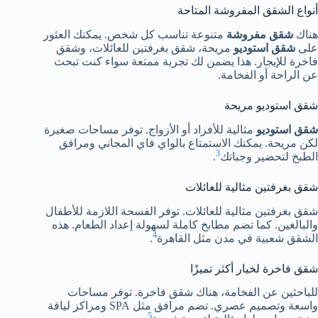
أنواع الشقق المفروشة المتاحة
هناك
شقق مفروشة
متنوعة تناسب كل شخص. يمكنك العثور
على
شقق استوديو
مريحة، شقق بغرفتين للعائلات، وشقق
فاخرة للإيجار. هذا يضمن لك تجربة ممتعة سواء كنت تبحث
عن الراحة أو الفخامة.
شقق استوديو مريحة
شقق استوديو
مثالية للأفراد أو الأزواج. توفر مساحات صغيرة
لكن مريحة. يمكنك الاستمتاع بالواي فاي المجاني ومرافق
3
الطبخ لتحضير وجباتك
.
شقق بغرفتين مثالية للعائلات
شقق بغرفتين مثالية للعائلات. توفر الفسحة اللازمة للأطفال
والبالغين. كما تضم مطابخ كاملة لسهولة إعداد الطعام. هذه
4
الشقق شعبية في مدن مثل القاهرة
.
شقق فاخرة لخيار أكثر تميزًا
للباحثين عن الفخامة، هناك شقق فاخرة. توفر مساحات
واسعة وتصميم عصري. تضم مرافق مثل SPA ومراكز لياقة
5