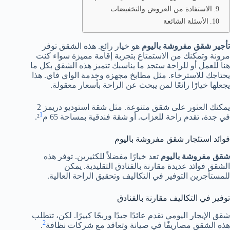
الاستفادة من العروض والتخفيضات
الأسئلة الشائعة
تأجير شقق مفروشة باليوم
هو خيار رائع. هذه الشقق توفر
مرونة وتمكنك من الاستمتاع بتجربة إقامة مميزة سواء كنت
هنا للعمل أو للراحة ستجد ما يناسبك تتميز هذه الشقق بكل ما
يحتاجك للاسترخاء. مثل مطابخ مجهزة وخدمة الواي فاي. هذا
يجعلها خيارًا رائعًا لمن يبحث عن الراحة بأسعار معقولة.
يمكنك العثور على شقق متنوعة. مثل شقة استوديو دريمز 2
1
في جدة، تقدم راحة للعزاب. أو شقة فندقية بمساحة 65 م²
.
فوائد استئجار شقق مفروشة باليوم
شقق مفروشة باليوم
تعد خيارًا مفضلاً للكثيرين. توفر هذه
الشقق فوائد عديدة مقارنة بالفنادق التقليدية. يمكن
للمستأجرين التوفير في التكاليف وتحقيق الراحة العالية.
توفير في التكاليف مقارنة بالفنادق
شقق الإيجار اليومي تقدم عائدًا جيدًا وربحًا كبيرًا. لكن، تتطلب
2
هذه الشقق مصاريفًا في صيانة وتعاقد مع شركات نظافة
.