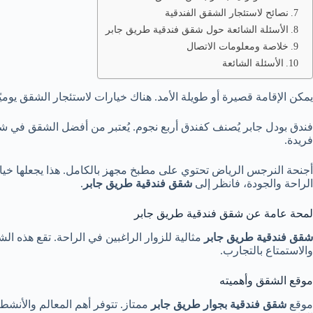
نصائح لاستئجار الشقق الفندقية
الأسئلة الشائعة حول شقق فندقية طريق جابر
خلاصة ومعلومات الاتصال
الأسئلة الشائعة
يمكن الإقامة قصيرة أو طويلة الأمد. هناك خيارات لاستئجار الشقق يوميًا أ
فندق بودل جابر يُصنف كفندق أربع نجوم. يُعتبر من أفضل الشقق في شا
فريدة.
أجنحة النرجس الرياض تحتوي على مطبخ مجهز بالكامل. هذا يجعلها خيارًا ر
الراحة والجودة، فانظر إلى
شقق فندقية طريق جابر
.
لمحة عامة عن شقق فندقية طريق جابر
شقق فندقية طريق جابر
مثالية للزوار الراغبين في الراحة. تقع هذه ا
والاستمتاع بالتجارب.
موقع الشقق وأهميته
موقع
شقق فندقية بجوار طريق جابر
ممتاز. تتوفر أهم المعالم والأنشط