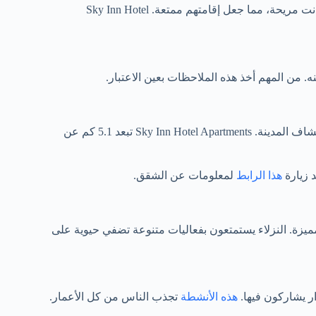
الزوار يثنون على نظافة الشقق والمرافق الحديثة. يقولون إن الأجواء كانت مريحة، مما جعل إقامتهم ممتعة. Sky Inn Hotel
 من المهم أخذ هذه الملاحظات بعين الاعتبار.
الزوار يثنون على موقع الشقق الاستراتيجي. يسهل عليهم التنقل واستكشاف المدينة. Sky Inn Hotel Apartments تبعد 5.1 كم عن
د زيارة
هذا الرابط
لمعلومات عن الشقق.
يزة. النزلاء يستمتعون بفعاليات متنوعة تضفي حيوية على
ر يشاركون فيها.
هذه الأنشطة
تجذب الناس من كل الأعمار.