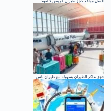
أفضل مواقع حجز طيران عروض لا تفوت
حجز تذاكر الطيران بسهولة مع طيران ناس