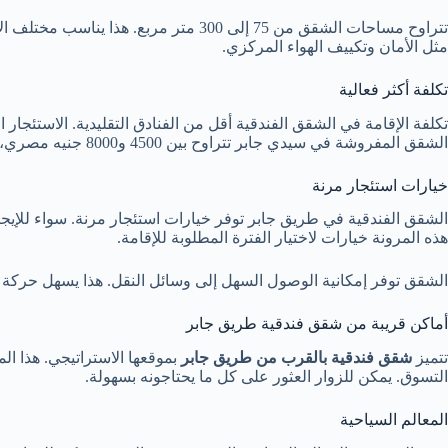
تتراوح مساحات الشقق من 75 إلى 300 متر مربع. هذا يناسب مختلف الأذواق والاحتياجات
مثل الأمان وتكييف الهواء المركزي.
تكلفة أكثر فعالية
تكلفة الإقامة في الشقق الفندقية أقل من الفنادق التقليدية. الاستئجار ال
الشقق المفروشة في سيدي جابر تتراوح بين 4500 و8000 جنيه مصري، مما يعكس قيمتها الممتازة
خيارات استئجار مرنة
الشقق الفندقية في طريق جابر توفر خيارات استئجار مرنة. سواء للإيجا
هذه المرونة خيارات لاختيار الفترة المطلوبة للإقامة.
الشقق توفر إمكانية الوصول السهل إلى وسائل النقل. هذا يسهل حركة ا
أماكن قريبة من شقق فندقية طريق جابر
تتميز
شقق فندقية بالقرب من طريق جابر
بموقعها الاستراتيجي. هذا ا
التسوق. يمكن للزوار العثور على كل ما يحتاجونه بسهولة.
المعالم السياحية