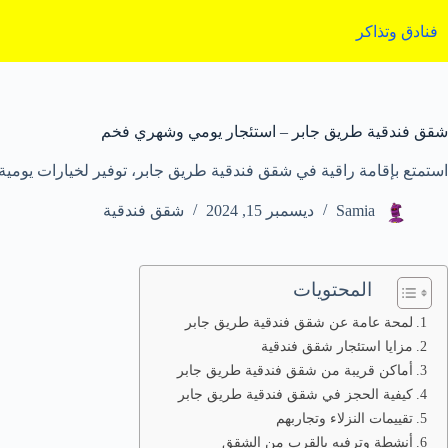
لتجاوز
لى
فنادق وتذاكر
لمحتوى
شقق فندقية طريق جابر – استئجار يومي وشهري فخم
استمتع بإقامة راقية في شقق فندقية طريق جابر، توفير لخيارات يومية
Samia
ديسمبر 15, 2024
شقق فندقية
المحتويات
لمحة عامة عن شقق فندقية طريق جابر
مزايا استئجار شقق فندقية
أماكن قريبة من شقق فندقية طريق جابر
كيفية الحجز في شقق فندقية طريق جابر
تقييمات النزلاء وتجاربهم
أنشطة وترفيه بالقرب من الشقق