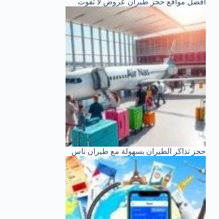
أفضل مواقع حجز طيران عروض لا تفوت
حجز تذاكر الطيران بسهولة مع طيران ناس