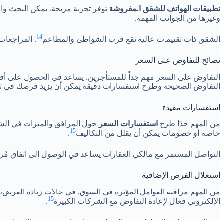
تطبيقات الهواتف للشقق المفروشة
توفر تجربة مريحة. يمكن البحث وا
وغيرها من الجوانب المهمة.
14
الشقق ذات تقييمات عالية تقع قرب الشواطئ والمطاعم
. المراجعات تتراوح بين 5 و251، م
نصائح للتفاوض على السعر
التفاوض على السعر مهم جداً للمستأجرين. يساعد في الحصول على أفض
التفاوض الصحيحة وطرح استفسارات دقيقة يمكن أن يزيد فرصك في تح
استفسارات مفيدة
من المهم جدًا طرح
استفسارات السعر
حول المرافق والميزات في الش
15
خاصة أو خصومات يمكن أن يقلل من التكاليف
.
التواصل المستمر مع مالكي العقارات يساعد في الوصول إلى اتفاق مُر
استغلال الفرص الإضافية
من المهم مراقبة العوامل المؤثرة في السوق. في حالات زيادة العرض،
15
الإلكتروني فعال لإعادة التفاوض مع الشركات الكبيرة
.