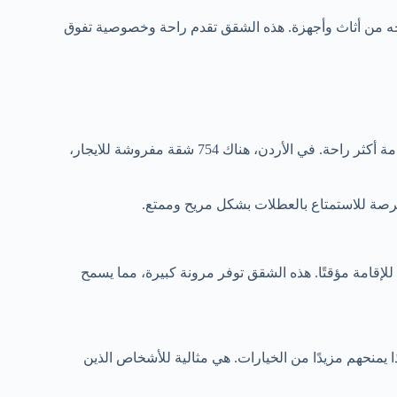
اجه من أثاث وأجهزة. هذه الشقق تقدم راحة وخصوصية تفوق
الشقة المفروشة توفر مساحة مناسبة للأفراد والعائلات. هذا يجعل الإقامة أكثر راحة. في الأردن، هناك 754 شقة مفروشة للايجار،
 فرصة للاستمتاع بالعطلات بشكل مريح وممتع.
 للإقامة مؤقتًا. هذه الشقق توفر مرونة كبيرة، مما يسمح
 يمنحهم مزيدًا من الخيارات. هي مثالية للأشخاص الذين