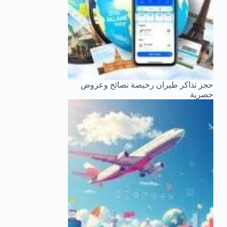
حجز تذاكر طيران رخيصة نصائح وعروض
حصرية