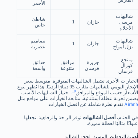
الفارس
الأحمر
شاليهات
شاطئ
1
مرسى
جازان
خاص
الأحلام
شاليهات
تصاميم
جازان
1
نزل أمواج
عصرية
منتجع
جزيرة
مرافق
حدائق
كورال
فرسان
متنوعة
واسعة
فرسان
الخيارات الأخرى تشمل الشاليهات المتوفرة. متوسط سعر
الإيجار اليومي للشاليهات يقارب 95 دينارًا أردنيًا. هذا يُظهر تنوع
19
الأسعار حسب الموقع والمرافق
. اختيار الشاليهات الأنسب
يضمن تجربة عطلة استثنائية. متابعة الخيارات على مواقع مثل
Airbnb
تقدم نظرة شاملة عن أفضل الخيارات.
في الختام،
أفضل الشاليهات
توفر الراحة والرفاهية. تجعلها
عنوانًا مثاليًا لعطلة مميزة.
أهمية التخطيط المسبق لحجز الشاليه