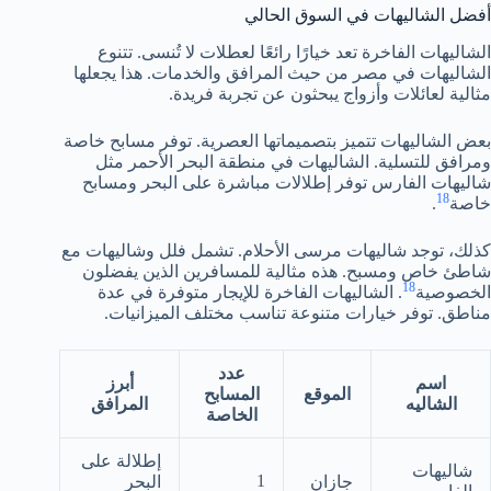
أفضل الشاليهات في السوق الحالي
الشاليهات الفاخرة تعد خيارًا رائعًا لعطلات لا تُنسى. تتنوع
الشاليهات في مصر من حيث المرافق والخدمات. هذا يجعلها
مثالية لعائلات وأزواج يبحثون عن تجربة فريدة.
بعض الشاليهات تتميز بتصميماتها العصرية. توفر مسابح خاصة
ومرافق للتسلية. الشاليهات في منطقة البحر الأحمر مثل
شاليهات الفارس توفر إطلالات مباشرة على البحر ومسابح
18
خاصة
.
كذلك، توجد شاليهات مرسى الأحلام. تشمل فلل وشاليهات مع
شاطئ خاص ومسبح. هذه مثالية للمسافرين الذين يفضلون
18
الخصوصية
. الشاليهات الفاخرة للإيجار متوفرة في عدة
مناطق. توفر خيارات متنوعة تناسب مختلف الميزانيات.
عدد
اسم
أبرز
الموقع
المسابح
الشاليه
المرافق
الخاصة
إطلالة على
شاليهات
1
جازان
البحر