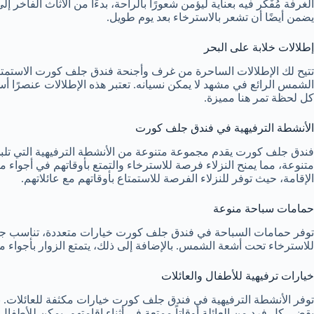
الغرفة مُفَكر فيه بعناية ليؤمن شعورًا بالراحة، بدءًا من الأثاث الفاخر إ
يضمن أيضًا أن تشعر بالاسترخاء بعد يوم طويل.
إطلالات خلابة على البحر
تتيح لك الإطلالات الساحرة من غرف وأجنحة فندق جلف كورت الاستمت
الشمس الرائع في مشهد لا يمكن نسيانه. تعتبر هذه الإطلالات عنصرًا 
كل لحظة تمر هنا مميزة.
الأنشطة الترفيهية في فندق جلف كورت
فندق جلف كورت يقدم مجموعة متنوعة من الأنشطة الترفيهية التي تلبي
متنوعة، مما يمنح النزلاء فرصة للاسترخاء والتمتع بأوقاتهم في أجواء م
الإقامة، حيث توفر للنزلاء الفرصة للاستمتاع بأوقاتهم مع عائلاتهم.
حمامات سباحة منوعة
توفر حمامات السباحة في فندق جلف كورت خيارات متعددة، تناسب جم
للاسترخاء تحت أشعة الشمس. بالإضافة إلى ذلك، يتمتع الزوار بأجواء مري
خيارات ترفيهية للأطفال والعائلات
توفر الأنشطة الترفيهية في فندق جلف كورت خيارات مكثفة للعائلات. 
يقضي كل فرد من العائلة أوقاتاً ممتعة في أثناء إقامتهم. يمكن للأطفال ال