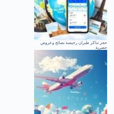
حجز تذاكر طيران رخيصة نصائح وعروض
حصرية