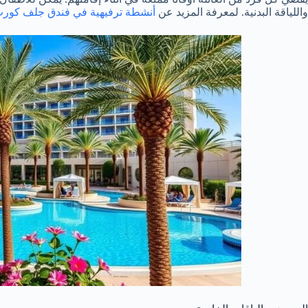
واللياقة البدنية. لمعرفة المزيد عن
أنشطة ترفيهية في فندق جلف كور