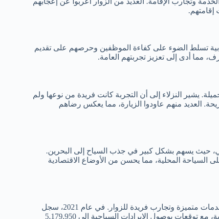
لخدمة وتجارب الإقامة. العديد من الزوار أعربوا عن إعجابهم
 إقامتهم.
يجابية تسلط الضوء على كفاءة الموظفين وحرصهم على تقديم
، مما أدى إلى تعزيز تجربتهم العامة.
ة. يشير النزلاء إلى أن التجربة كانت فريدة من نوعها ولم
يحة. العديد منهم عاودوا الزيارة، مما يعكس رضاهم
ي، حيث يسهم بشكل كبير في جذب السياح إلى البحرين.
 على السياحة المحلية، مما يحسن من الأوضاع الاقتصادية
يلعب تأثير فندق جلف كورت على السياحة دورًا حيويًا من خلال تقديم خدمات متميزة وتجارب فريدة للزوار. في عام 2021، سجل
قطاع الفنادق في البحرين إجمالي إيرادات قدره 104,353,101 وحدة نقدية، مع توقعات بوصول الإيرادات السياحية إلى 5,179,950