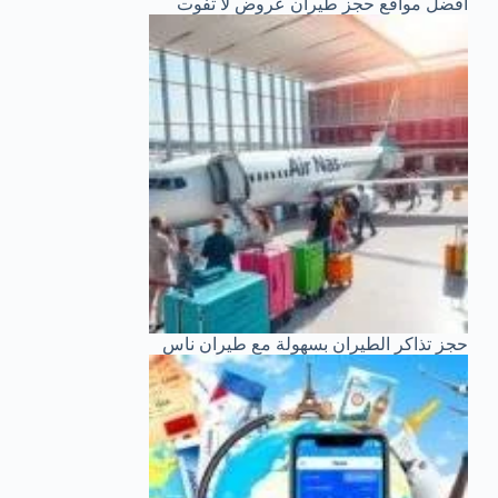
أفضل مواقع حجز طيران عروض لا تفوت
حجز تذاكر الطيران بسهولة مع طيران ناس