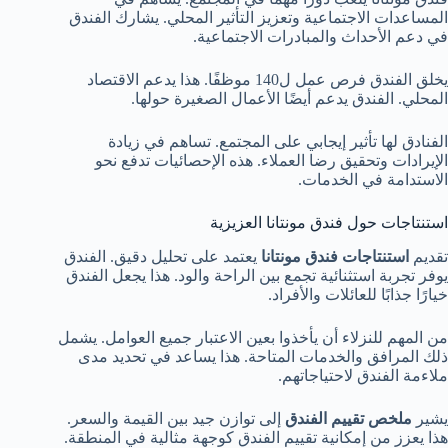
المساعدات الاجتماعية وتعزيز التأثير المحلي. يشارك الفندق
في دعم الأحداث والمبادرات الاجتماعية.
يخلق الفندق فرص عمل ل140 موظفًا. هذا يدعم الاقتصاد
المحلي. الفندق يدعم أيضًا الأعمال الصغيرة حولها.
الفنادق لها تأثير إيجابي على المجتمع. تساهم في زيادة
الإيرادات وتحقيق رضا العملاء. هذه الإحصائيات تدفع نحو
الاستدامة في الخدمات.
استنتاجات حول فندق مونتانا العزيزية
تقديم
استنتاجات فندق مونتانا
يعتمد على تحليل دقيق. الفندق
يوفر تجربة استثنائية تجمع بين الراحة والود. هذا يجعل الفندق
خيارًا جذابًا للعائلات والأفراد.
من المهم للنزلاء أن يأخذوا بعين الاعتبار جميع العوامل. يشمل
ذلك المرافق والخدمات المتاحة. هذا يساعد في تحديد مدى
ملاءمة الفندق لاحتياجاتهم.
يشير
ملخص تقييم الفندق
إلى توازن جيد بين القيمة والسعر.
هذا يعزز من إمكانية تقييم الفندق كوجهة مثالية في المنطقة.