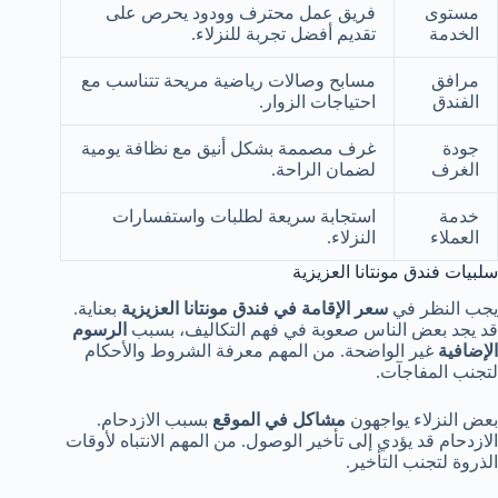
مستوى
فريق عمل محترف وودود يحرص على
الخدمة
تقديم أفضل تجربة للنزلاء.
مرافق
مسابح وصالات رياضية مريحة تتناسب مع
الفندق
احتياجات الزوار.
جودة
غرف مصممة بشكل أنيق مع نظافة يومية
الغرف
لضمان الراحة.
خدمة
استجابة سريعة لطلبات واستفسارات
العملاء
النزلاء.
سلبيات فندق مونتانا العزيزية
يجب النظر في
سعر الإقامة في فندق مونتانا العزيزية
بعناية.
قد يجد بعض الناس صعوبة في فهم التكاليف، بسبب
الرسوم
الإضافية
غير الواضحة. من المهم معرفة الشروط والأحكام
لتجنب المفاجآت.
بعض النزلاء يواجهون
مشاكل في الموقع
بسبب الازدحام.
الازدحام قد يؤدي إلى تأخير الوصول. من المهم الانتباه لأوقات
الذروة لتجنب التأخير.