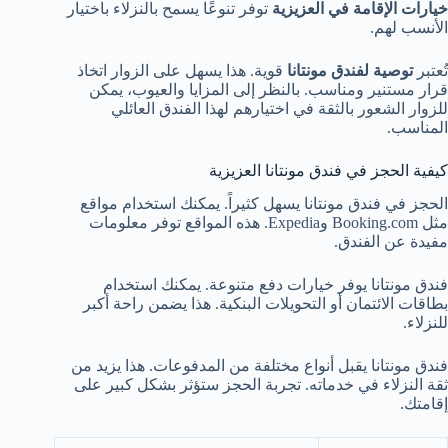
خيارات الإقامة في العزيزية
توفر تنوعًا يسمح بالنزلاء باختيار
الأنسب لهم.
تُعتبر
توصية لفندق مونتانا
قوية. هذا يسهل على الزوار اتخاذ
قرار مستنير ومناسب. بالنظر إلى المزايا والعيوب، يمكن
للزوار الشعور بالثقة في اختيارهم لهذا الفندق العائلي
المناسب.
كيفية الحجز في فندق مونتانا العزيزية
الحجز في فندق مونتانا يسهل كثيراً. يمكنك استخدام مواقع
مثل Booking.com وExpedia. هذه المواقع توفر معلومات
مفيدة عن الفندق.
فندق مونتانا يوفر خيارات دفع متنوعة. يمكنك استخدام
بطاقات الائتمان أو التحويلات البنكية. هذا يضمن راحة أكبر
للنزلاء.
فندق مونتانا يقبل أنواع مختلفة من المدفوعات. هذا يزيد من
ثقة النزلاء في خدماته. تجربة الحجز ستؤثر بشكل كبير على
إقامتك.