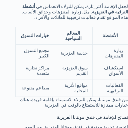
لجعل الإقامة أكثر إثارة، يمكن للنزلاء الانغماس في
أنشطة
الترفيه في العزيزية
. مثل زيارة المتنزهات وحدائق الألعاب.
هذه المواقع تقدم فعاليات ترفيهية للعائلات والأفراد.
المعالم
الأنشطة
خيارات التسوق
السياحية
زيارة
مجمع التسوق
حديقة العزيزية
المتنزهات
الكبير
استكشاف
سوق العزيزية
مراكز تجارية
الأسواق
القديم
متعددة
الفعاليات
مواقع الأثرية
مطاعم متنوعة
الترفيهية
المحلية
من فندق مونتانا، يمكن للنزلاء الاستمتاع بإقامة فريدة. هناك
خيارات ممتازة للاستمتاع بالوقت في العزيزية.
نصائح للإقامة في فندق مونتانا العزيزية
لتحقيق تجربة ممتعة في فندق مونتانا العزيزية، من المهم