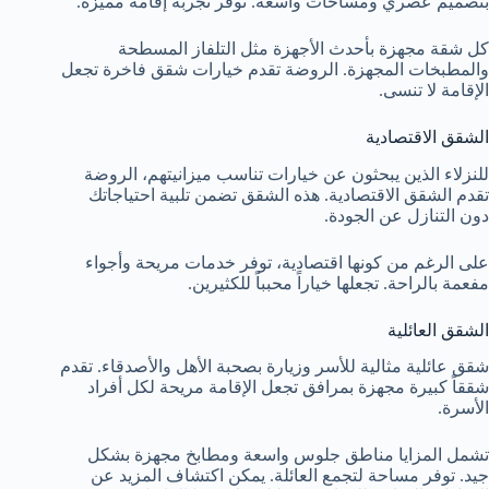
بتصميم عصري ومساحات واسعة. توفر تجربة إقامة مميزة.
كل شقة مجهزة بأحدث الأجهزة مثل التلفاز المسطحة
والمطبخات المجهزة. الروضة تقدم خيارات شقق فاخرة تجعل
الإقامة لا تنسى.
الشقق الاقتصادية
للنزلاء الذين يبحثون عن خيارات تناسب ميزانيتهم، الروضة
تقدم الشقق الاقتصادية. هذه الشقق تضمن تلبية احتياجاتك
دون التنازل عن الجودة.
على الرغم من كونها اقتصادية، توفر خدمات مريحة وأجواء
مفعمة بالراحة. تجعلها خياراً محبباً للكثيرين.
الشقق العائلية
شقق عائلية مثالية للأسر وزيارة بصحبة الأهل والأصدقاء. تقدم
شققاً كبيرة مجهزة بمرافق تجعل الإقامة مريحة لكل أفراد
الأسرة.
تشمل المزايا مناطق جلوس واسعة ومطابخ مجهزة بشكل
جيد. توفر مساحة لتجمع العائلة. يمكن اكتشاف المزيد عن