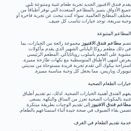
يقدم فندق الافنيوز الجديد تجربة طعام غنية ومتنوعة تلبي
جميع الأذواق. يتميز بالمطاعم المتعددة التي توفر أطباقاً من
مختلف المطابخ العالمية. سواء كنت تبحث عن تجربة فاخرة أو
وجبة سريعة، توجد خيارات تناسب كل ضيف.
المطاعم المتنوعة
تضم
مطاعم فندق الافنيوز
مجموعة رائعة من الخيارات، بما
في ذلك مطعم روكا الياباني الشهير الذي يقدم مأكولات
مشوية على الفحم بأسلوب روباتاياكي. المطعم الرئيسي
يعرض أشهى الأطباق المتوسطية مع نكهات طازجة مميزة.
استراحة بيكوك آلي تقدم تجربة فريدة مستوحاة من مدينتي
نيويورك وباريس، مما يجعل كل وجبة مناسبة مميزة.
خيارات الطعام الصحية
يفهم الفندق أهمية الخيارات الصحية. لذلك، تم تقديم أطباق
غنية بالمكونات الصحية تعزز من المذاق والنكهة. يسعى
مطاعم فندق الافنيوز
إلى تقديم الوجبات بطريقة مبتكرة
تضمن بقاء الضيوف في صحة جيدة أثناء استمتاعهم بالطعام.
خدمة تقديم الطعام في الغرف