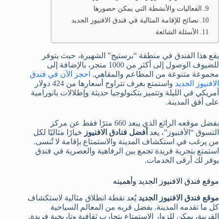
الفعاليات والأنشطة التي يمكن حضورها
نصائح للإقامة المثالية في فندق الافنيوز الجديد
الأسئلة الشائعة
يقع هذا الفندق في منطقة “برستيج” الشهيرة، حيث يتوفر
للضيوف الوصول إلى أكثر من 1000 متجر، بالإضافة إلى
مجموعة متنوعة من المطاعم والمقاهي.
احجز الآن في فندق
الافنيوز الجديد
واستمتع بغرف تتراوح أسعارها من 424 دولار
أمريكي في الليلة وتتميز بتكنولوجيا حديثة وإطلالات بانورامية
على أفق المدينة.
بفضل موقعه الرائع الذي يبعد 660 مترًا فقط عن مركز
التسوق “الأفنيوز”، يعد
أفضل فنادق الافنيوز
خيارًا مثاليًا لكل
من يرغب في استكشاف المدينة والاستمتاع بإقامة لا تُنسى.
استمتع بتجربة فريدة تجمع بين الرفاهية والعصرية في فندق
يوفر لك أرقى الخدمات.
موقع فندق الافنيوز الجديد وأهميته
موقع فندق الافنيوز الجديد
يُعد نقطة انطلاق مثالية لاستكشاف
كل ما تقدمه المدينة. بفضل قربه من المعالم السياحية
القريبة، يمكن للزوار الاستمتاع بتجارب ثقافية وتاريخية فريدة.