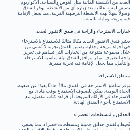
العديد من الأنشطة المائية مثل الغوص والسباحة. الأكواريوم
يضيف لمسة عائلية بعد زيارة أي من الأنشطة. يوفر الفندق
وصولاً سهلاً لهذه الأنشطة الترفيهية القريبة, مما يجعل الإقامة
فيه مريحة ومليئة بالمتعة.
خيارات الاسترخاء والراحة في فندق الافنيوز الجديد
يعتبر فندق الافنيوز الجديد مكانًا مثاليًا للاستمتاع بالاسترخاء
في أجواء مريحة وجذابة. يضمن الفندق تجربة لا تُنسى من
خلال مجموعة متنوعة من الخيارات التي تساهم في تعزيز
راحة الضيوف. توفر مرافق الفندق بيئة مناسبة للاسترخاء
والتأمل، مما يجعل الإقامة فيه تجربة مميزة.
مناطق الاستراحة
توفر مناطق الاستراحة في الفندق ملاذًا هادئًا بعيدًا عن ضغوط
الحياة اليومية. يمكن للضيوف الاستمتاع بوقت هادئ مع
الاسترخاء في الأرائك المريحة، أو قراءة كتاب مفضل، مع
الاستمتاع بأجواء الفندق الهادئة.
الحدائق والمسطحات الخضراء
تُحيط بالفندق حدائق جميلة ومسطحات خضراء، مما يضفي
لمسة طبيعية تساعد على
الاسترخاء في فندق الافنيوز الجديد
.