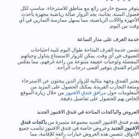
يتوفر مسبح خارجي رائع مع مناطق للاسترخاء، مناسب لكل
فصول السنة. بجانبه، يجد الزوار صالة رياضية مجهزة بأحدث
الأجهزة والآلات الرياضية، مما يسهل ممارسة التمارين في أي
وقت من اليوم.
خدمة الغرف على مدار الساعة
تضمن خدمة الغرف المتاحة طوال اليوم تلبية احتياجات
الضيوف في أي وقت. يمكن للزوار الاستمتاع بتناول وجباتهم
المفضلة ولوجبات خفيفة متنوعة من راحة غرفهم، مما يعكس
التزام الفندق بتوفير أقصى درجات الراحة.
يعتبر الفندق وجهة مثالية للزوار الذين يبحثون عن الاسترخاء
ومتعة التجارب الفريدة. يمكنك الحصول على المزيد من
المعلومات حول
مرافق فندق الافنيوز
من خلال زيارة الموقع
الخاص بهم للحصول على تفاصيل دقيقة.
العروض والباكجات المتاحة في فندق الافنيوز الجديد
يقدم فندق الافنيوز الجديد مجموعة متميزة من
باكجات فندق
الافنيوز الجديد
وعروض خاصة في فندق الافنيوز تناسب جميع
الأذواق. تتضمن هذه العروض خيارات رائعة للإقامة، مما