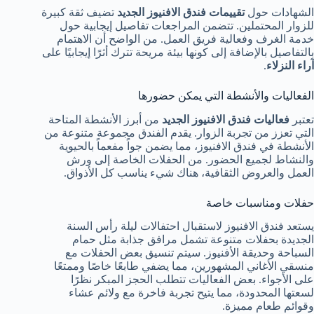
الشهادات حول
تقييمات فندق الافنيوز الجديد
تضيف ثقة كبيرة
للزوار المحتملين. تتضمن المراجعات تفاصيل إيجابية حول
خدمة الغرف وفعالية فريق العمل. من الواضح أن الاهتمام
بالتفاصيل بالإضافة إلى كونها بيئة مريحة تترك أثرًا إيجابيًا على
آراء النزلاء
.
الفعاليات والأنشطة التي يمكن حضورها
تعتبر
فعاليات فندق الافنيوز الجديد
من أبرز الأنشطة المتاحة
التي تعزز من تجربة الزوار. يقدم الفندق مجموعة متنوعة من
الأنشطة في فندق الافنيوز، مما يضمن جواً مفعماً بالحيوية
والنشاط لجميع الحضور. من الحفلات الخاصة إلى ورش
العمل والعروض الثقافية، هناك شيء يناسب كل الأذواق.
حفلات ومناسبات خاصة
يستعد فندق الافنيوز لاستقبال احتفالات ليلة رأس السنة
الجديدة بحفلات متنوعة تشمل مرافق جذابة مثل حمام
السباحة وحديقة الأفنيوز. سيتم تنسيق بعض الحفلات مع
منسقي الأغاني المشهورين، مما يضفي طابعًا خاصًا وممتعًا
على الأجواء. بعض الفعاليات تتطلب الحجز المبكر نظرًا
لسعتها المحدودة، مما يتيح تجربة فاخرة مع ولائم عشاء
وقوائم طعام مميزة.