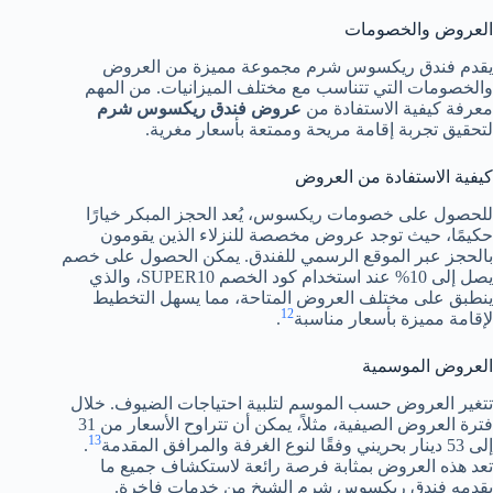
العروض والخصومات
يقدم فندق ريكسوس شرم مجموعة مميزة من العروض
والخصومات التي تتناسب مع مختلف الميزانيات. من المهم
معرفة كيفية الاستفادة من
عروض فندق ريكسوس شرم
لتحقيق تجربة إقامة مريحة وممتعة بأسعار مغرية.
كيفية الاستفادة من العروض
للحصول على خصومات ريكسوس، يُعد الحجز المبكر خيارًا
حكيمًا، حيث توجد عروض مخصصة للنزلاء الذين يقومون
بالحجز عبر الموقع الرسمي للفندق. يمكن الحصول على خصم
يصل إلى 10% عند استخدام كود الخصم SUPER10، والذي
ينطبق على مختلف العروض المتاحة، مما يسهل التخطيط
12
لإقامة مميزة بأسعار مناسبة
.
العروض الموسمية
تتغير العروض حسب الموسم لتلبية احتياجات الضيوف. خلال
فترة العروض الصيفية، مثلاً، يمكن أن تتراوح الأسعار من 31
13
إلى 53 دينار بحريني وفقًا لنوع الغرفة والمرافق المقدمة
.
تعد هذه العروض بمثابة فرصة رائعة لاستكشاف جميع ما
يقدمه فندق ريكسوس شرم الشيخ من خدمات فاخرة.