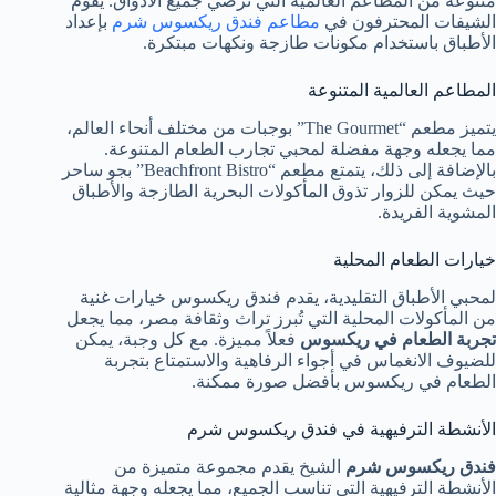
متنوعة من المطاعم العالمية التي ترضي جميع الأذواق. يقوم
الشيفات المحترفون في
مطاعم فندق ريكسوس شرم
بإعداد
الأطباق باستخدام مكونات طازجة ونكهات مبتكرة.
المطاعم العالمية المتنوعة
يتميز مطعم “The Gourmet” بوجبات من مختلف أنحاء العالم،
مما يجعله وجهة مفضلة لمحبي تجارب الطعام المتنوعة.
بالإضافة إلى ذلك، يتمتع مطعم “Beachfront Bistro” بجو ساحر
حيث يمكن للزوار تذوق المأكولات البحرية الطازجة والأطباق
المشوية الفريدة.
خيارات الطعام المحلية
لمحبي الأطباق التقليدية، يقدم فندق ريكسوس خيارات غنية
من المأكولات المحلية التي تُبرز تراث وثقافة مصر، مما يجعل
تجربة الطعام في ريكسوس
فعلاً مميزة. مع كل وجبة، يمكن
للضيوف الانغماس في أجواء الرفاهية والاستمتاع بتجربة
الطعام في ريكسوس بأفضل صورة ممكنة.
الأنشطة الترفيهية في فندق ريكسوس شرم
فندق ريكسوس شرم
الشيخ يقدم مجموعة متميزة من
الأنشطة الترفيهية التي تناسب الجميع، مما يجعله وجهة مثالية