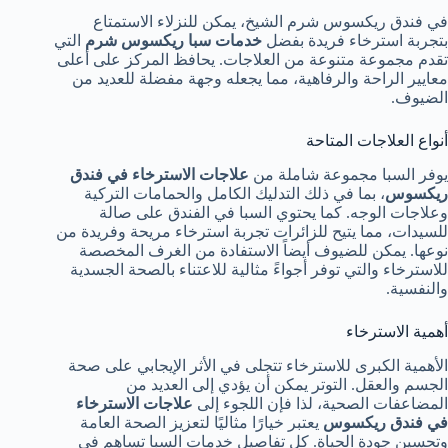
في فندق ريكسوس شرم الشيخ، يمكن للنزلاء الاستمتاع
بتجربة استرخاء فريدة بفضل
خدمات سبا ريكسوس شرم
التي
تقدم مجموعة متنوعة من العلاجات. يحافظ المركز على أعلى
معايير الراحة والرفاهية، مما يجعله وجهة مفضلة للعديد من
الضيوف.
أنواع العلاجات المتاحة
يوفر السبا مجموعة شاملة من
علاجات الاسترخاء في فندق
ريكسوس
، بما في ذلك التدليك الكامل والحمامات التركية
وعلاجات الوجه. كما يحتوي السبا في الفندق على صالة
للسيدات، مما يتيح للزائرات تجربة استرخاء مريحة وفريدة من
نوعها. يمكن للضيوف أيضاً الاستفادة من الغرف المخصصة
للاسترخاء والتي توفر أجواءً مثالية للاعتناء بالصحة الجسدية
والنفسية.
أهمية الاسترخاء
الأهمية الكبرى للاسترخاء تتجلى في الأثر الإيجابي على صحة
الجسم والعقل. التوتر يمكن أن يؤدي إلى العديد من
المضاعفات الصحية، لذا فإن اللجوء إلى
علاجات الاسترخاء
في فندق ريكسوس
يعتبر خيارًا مثاليًا لتعزيز الصحة العامة
وتحسين جودة الحياة. كل تفاصيل خدمات السبا تساهم في