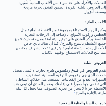
للعائلات والأفراد على حد سواء. من الألعاب المائية المثيرة
إلى العروض الليلية الفريدة، يضمن الفندق تجربة مريحة
وممتعة للزوار.
الألعاب المائية
يمكن للزوار الاستمتاع بمجموعة من الأنشطة المائية مثل
الغطس وركوب الأمواج، بالإضافة إلى الرحلات البحرية
الخاصة. يركز الفندق على توفير بيئة آمنة ومريحة، حيث تتميز
7
جميع الأنشطة بالتنوع والمرح
. كما أن هناك نادي خاص
للأطفال يقدم أنشطة تعليمية وترفيهية تحت إشراف مختصين،
مما يتيح للعائلات الاستمتاع بوقتهم الكامل.
العروض الليلية
تقدم
العروض في فندق ريكسوس شرم
تجارب لا تُنسى بفضل
حفلات الدي جي وعروض الترفيه المسائية. تستضيف
السهرات العديد من الفعاليات الممتعة، مثل حفلات الشاطئ
التي تضفي جواً مميزاً على إقامتك. يضمن الفندق أن تبقى هذه
الأنشطة جزءاً لا يتجزأ من تجربة الضيوف، مما يجعل كل ليلة
7
مليئة بالإثارة والمرح
.
خدمات السبا والعناية الشخصية