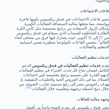
والحيوية
.
قاعات الاجتماعات
تتميز قاعات الاجتماعات في فندق ريكسوس بكونها فاخرة
وواسعة، مما يجعلها مثالية لاستضافة الفعاليات الكبيرة.
بإمكان الزوار الاستفادة من برامج مخصصة مثل كأس الكرة
الطائرة الشاطئية للسيدات الذي سيقام في فندق ريكسوس
من 27 إلى 31 أكتوبر، حيث يشارك فيها فرق من مختلف أنحاء
9
العالم
. تتضمن القاعات تكنولوجيا متطورة تضمن انسيابية
التنظيم والفعاليات.
خدمات تنظيم الفعاليات
تقدم
خدمات تنظيم الفعاليات في فندق ريكسوس
الدعم
الكامل لضمان نجاح كل حدث. الخبراء في تنظيم الفعاليات
لديهم القدرة على تصميم برامج مخصصة تلبي احتياجات
العملاء، بما في ذلك العروض الحية والجلسات التثقيفية. إذ
يهدف ركسوس مصر إلى رفع مستوى تجارب الضيوف من
10
11
خلال دمج أنشطة ترفيهية وتعليمية خلال الفعاليات
.
وجهة مثالية للعائلات
يعتبر فندق ريكسوس في شرم الشيخ واحداً من أفضل