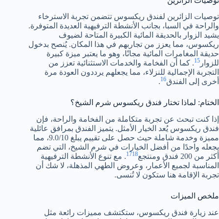
توصيات الزائرين
توصيات الزائرين لفندق ريكسوس تتضمن تجربة الاسترخاء
والراحة في السبا، بجانب الأنشطة الترفيهية العديدة المتوفرة.
يشيد الزوار بالحديقة المائية الكبيرة المتاحة لضيوف
ريكسوس، مما يعزز من تجاربهم في هذا المكان. يُنصح بدخول
حديقة المغامرات المائية مجانًا، وهو ما يعتبر ميزة كبيرة
15
للزوار
. كما أن الفخامة والخدمات الاستثنائية تعزز من
التجربة الإجمالية للنزلاء، مما يجعلهم يرددون العودة مرة
16
أخرى إلى الفندق
.
الختام: لماذا تختار فندق ريكسوس شرم الشيخ؟
إذا كنت تبحث عن تجربة متكاملة من الفخامة والراحة، فإن
فندق ريكسوس يُعد الخيار الأمثل. يتميز الفندق بمرافق عائلية
مميزة وخدمة شاملة حيث حصل على تقييم يبلغ 9.0/10، مما
يجعله واحدًا من أفضل الخيارات في شرم الشيخ، التي تضم
17
18
أكثر من 200 فندق ومنتجع
. مع تنوع الأنشطة الترفيهية
المناسبة لجميع الأعمار، وعروض الطهي المذهلة، لا شك أن
تجربة الإقامة هنا ستكون لا تُنسى.
ملخص الميزات
عند زيارة فندق ريكسوس، ستكتشف مميزات رائعة مثل