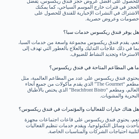
للحصول على أفضل عروض حجز فندق ريكسوس، يُفضل
الحجز في فترات خارج الموسم السياحي، كما يمكنك
الاشتراك في النشرات الإخبارية للفندق للحصول على
خصومات وعروض حصرية.
هل يوفر فندق ريكسوس خدمات سبا؟
نعم، يقدم فندق ريكسوس مجموعة واسعة من خدمات السبا،
بما في ذلك علاجات التدليك والعلاج بالعطور التي تهدف إلى
الاسترخاء وتجديد النشاط للضيوف.
ما هي المطاعم المتاحة في فندق ريكسوس؟
يحتوي فندق ريكسوس على عدد من المطاعم العالمية، مثل
مطعم “The Gourmet” الذي يقدم مأكولات من جميع أنحاء
العالم، ومطعم “Beachfront Bistro” الذي يختص بالأطباق
البحرية والمشويات.
هل هناك خيارات للفعاليات والمؤتمرات في فندق ريكسوس؟
نعم، يحتوي فندق ريكسوس على قاعات اجتماعات مجهزة
بأحدث وسائل التكنولوجيا، ويقدم خدمات تنظيم الفعاليات
لتلبية احتياجات الشركات والمناسبات الخاصة.