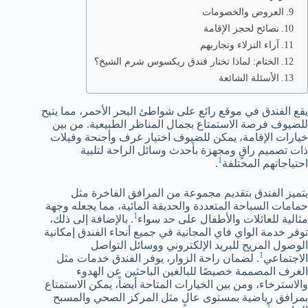
العروض والخصومات
نصائح لحجز الإقامة
آراء النزلاء وتجاربهم
الختام: لماذا تختار فندق ريكسوس شرم الشيخ؟
الأسئلة الشائعة
يقع الفندق في موقع رائع على شواطئ البحر الأحمر، مما يتيح
للضيوف فرصة الاستمتاع بجمال المناظر الطبيعية. من بين
خيارات الإقامة، يمكن للضيوف اختيار غرف وأجنحة وفيلات
ذات تصميم راقٍ ومجهزة بأحدث وسائل الراحة لتلبية
1
احتياجاتهم المختلفة
.
يتميز الفندق بتقديم مجموعة من المرافق الفاخرة مثل
حمامات السباحة المتعددة والحديقة المائية، مما يجعله وجهة
1
مثالية للعائلات والأطفال على حد سواء
. بالإضافة إلى ذلك،
توفر خدمة الواي فاي المجانية في جميع أنحاء الفندق إمكانية
الوصول المريح للبريد الإلكتروني ووسائل التواصل
1
الاجتماعي
. لضمان راحة الزوار، يوفر الفندق خدمات مثل
الغرف المصممة خصيصًا للبالغين الباحثين عن الهدوء
والاسترخاء، ومن بين الخيارات المتاحة أيضاً، يمكن الاستمتاع
بمرافق رياضية بمستوى عالٍ مثل المركز الصحي والمسبح
2