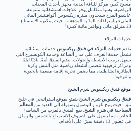
مسبح كبير، مركز للياقة البدنية مجهز بأحدث المعدات
الرياضية، وسبا متكامل يوفر علاجات استشفائية متنوعة.
عاشقو المرح سيجدون منتزه ريكسوس أكوافنتشر المائي
المليء بالمنزلقات المائية المدهشة، حيث يمكنهم الاستمتاع بـ
4
23 منزلق مائي ونوافير مائية كبيرة
.
خدمات النزلاء
تقدم
خدمات النزلاء في فندق ريكسوس
خدمات استثنائية
تشمل خدمة الغرف على مدار الساعة وخدمة الكونسيرج التي
تسهل ترتيب الأنشطة والجولات. يضم الفندق أيضًا ناديًا ليليًا
ومراكز ترفيهية تتضمن أنشطة رياضية مثل التنس وكرة
الطائرة الشاطئية، مما يضمن تجربة إقامة مفعمة بالحيوية
3
والترفيه
.
موقع فندق ريكسوس شرم الشيخ
فندق ريكسوس شرم
الشيخ يتمتع بموقع استراتيجي في خليج
نبق، حيث يتيح للزوار الوصول بسهولة إلى العديد من
المعالم
السياحية في شرم الشيخ
. يقع الفندق بالقرب من الشاطئ
الخاص، مما يسهل على الضيوف الاستمتاع بالشمس والرمال
في غضون 13 دقيقة سيرًا على الأقدام.