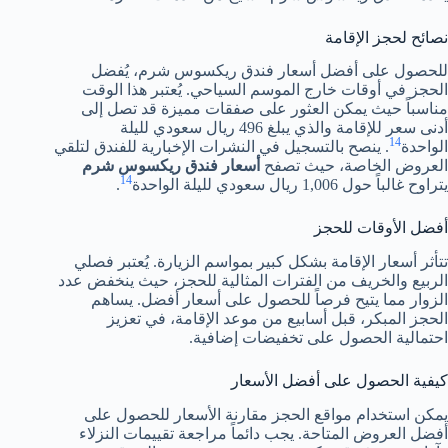
نصائح لحجز الإقامة
للحصول على أفضل أسعار فندق ريكسوس شرم، يُفضل
الحجز في أوقات خارج الموسم السياحي. يُعتبر هذا الوقت
مناسباً حيث يمكن العثور على صفقات مميزة قد تصل إلى
أدنى سعر للإقامة والذي يبلغ 496 ريال سعودي لليلة
14
الواحدة
. ينصح بالتسجيل في النشرات الإخبارية للفندق لتلقي
العروض الخاصة، حيث تصفح
أسعار فندق ريكسوس شرم
14
يتراوح غالباً حول 1,006 ريال سعودي لليلة الواحدة
.
أفضل الأوقات للحجز
تتأثر أسعار الإقامة بشكل كبير بمواسم الزيارة. يُعتبر فصلي
الربيع والخريف من الفترات المثالية للحجز، حيث ينخفض عدد
الزوار مما يتيح فرصاً للحصول على أسعار أفضل. يساهم
الحجز المبكر، قبل أسابيع من موعد الإقامة، في تعزيز
احتمالية الحصول على تخفيضات إضافية.
كيفية الحصول على أفضل الأسعار
يمكن استخدام مواقع الحجز مقارنة الأسعار للحصول على
أفضل العروض المتاحة. يجب دائماً مراجعة تقييمات النزلاء