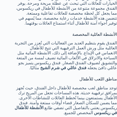
الخيارات للعائلات التي تبحث عن عطلة مريحة ومرحة. يوفر
الفندق مجموعة متنوعة من الأنشطة للأطفال في ريكسوس،
مما يجعل كل لحظة مخصصة للعائلات تفاعلية وممتعة.
تتضمن هذه الأنشطة خدمات رعاية مخصصة، مما يُسهم في
توفير أجواء آمنة للأطفال أثناء استمتاع العائلات بوقتهما.
الأنشطة العائلية المخصصة
الفندق يقوم بتنظيم العديد من الفعاليات التي تُعزز من التجربة
العائلية مثل ورش العمل الترفيهية التي تتيح للأطفال
الانغماس في الإبداع. بالإضافة إلى ذلك، الأنشطة المائية مثل
السباحة والانزلاق في الألعاب المائية تضيف لمسة من المتعة
والتشويق لضيوف الفندق الصغار. فندق ريكسوس يتميز بجو
عائلي دافئ يجعله
فندق عائلي في شرم الشيخ
مثاليًا.
مناطق اللعب للأطفال
توجد مناطق لعب مخصصة للأطفال داخل الفندق، حيث تُجهز
بمرافق ترفيهية حديثة. هذه المساحات تجعل من المريح ترك
الأطفال يستمتعون بينما تُخطط العائلات للنشاطات الأخرى.
مما يضمن للسكان الصغار قضاء أوقات ممتعة وآمنة. فندق
ريكسوس يعتني بالتفاصيل التي تضفي طابع
الأنشطة للأطفال
في ريكسوس
المخصص للجميع.