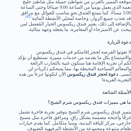
موقعه المميز بالقرب من شواطئ جميلة مثل شاطئ خليج
نعمة الذي يعمل يومياً من الساعة 9:00 صباحًا وحتى الساعة
5:00 مساءً. كما يتمتع الفندق بجوٍ مناسب للعوائل مع مرافق
19
17
قد تجذب جميع الزوار، وخاصة لمحبّي الأنشطة المائية
.
بالإضافة إلى ذلك، يعتبر فندق ريكسوس الخيار المُفضل لمن
يبحث عن الاسترخاء أو المغامرة، ما يجعله وجهة مثالية.
دعوة للزيارة
لا تفوتوا الفرصة لحجز إقامتكم في فندق ريكسوس
والاستمتاع بكل ما يقدمه من خدمات مميزة. نستطيع أن نؤكد
لكم أن تجربة الإقامة هنا ستكون غنية بالتجارب الرائعة
والمعالم السياحية المحيطة بها، مما يمنحكم ذكريات لن
تُنسى.
دعوة لحجز فندق ريكسوس
الآن لتكونوا جزءاً من هذه
التجربة الفريدة!
الأسئلة الشائعة
ما هي مميزات فندق ريكسوس شرم الشيخ؟
يتميز فندق ريكسوس شرم الشيخ بتوفير تجربة فاخرة تشمل
غرفًا وأجنحة مصممة بشكل راقٍ، ومرافق فاخرة مثل مسبح
خارجي، مركز للياقة البدنية، وسبا متكامل. كما يقدم خيارات
طعام متنوعة ومجموعة من الأنشطة الترفيهية للضيوف.