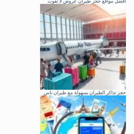
أفضل مواقع حجز طيران عروض لا تفوت
حجز تذاكر الطيران بسهولة مع طيران ناس