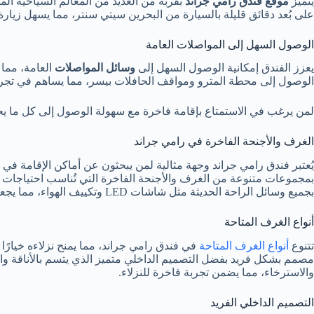
يتميز
موقع فندق رامي جراند
بقربه من العديد من المعالم السياحية الم
على بُعد دقائق قليلة بالسيارة من البحرين سيتي سنتر، مما يسهل زيارة 
الوصول السهل إلى المواصلات العامة
يعزز الفندق إمكانية الوصول السهل إلى
وسائل المواصلات
العامة، مما 
الوصول إلى محطة المترو ومواقف الحافلات بيسر، مما يساهم في تجرب
لمن يرغب في الاستمتاع بإقامة فاخرة مع سهولة الوصول إلى كل ما ي
الغرف والأجنحة الفاخرة في رامي جراند
يُعتبر فندق رامي جراند وجهة مثالية لمن يبحثون عن أماكن الإقامة في ف
بجميع وسائل الراحة الحديثة مثل شاشات LED وتكييف الهواء، مما يجعل الإقامة تجربة مريحة للغاية.
أنواع الغرف المتاحة
تتنوع
أنواع الغرف المتاحة
في فندق رامي جراند، مما يمنح نزلاءه خيارًا 
مصمم بشكل فريد بفضل التصميم الداخلي متميز الذي يتسم بالأناقة وا
والاسترخاء، مما يضمن تجربة فاخرة للنزلاء.
التصميم الداخلي الفريد