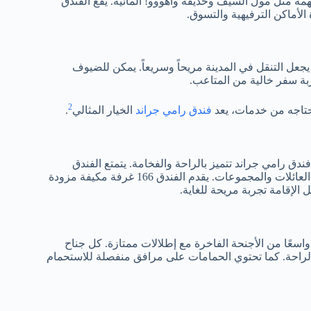
همة مثل مول السيف وحديقة واهووو! المائية. يقع الفندق
الأماكن الترفيهية والتسوق.
يجعل التنقل في المدينة مريحاً وسريعاً. يمكن للضيوف
ة سفر خالية من المتاعب.
2
حتاجه من خدمات، يعد
فندق رامي جراند
الخيار المثالي
.
ندق رامي جراند تتميز بالراحة والفخامة. يتمتع الفندق
بمجموعات متنوعة من الغرف والأجنحة الفاخرة التي تُناسب احتياجات العائلات والمجموعات. يقدم الفندق 166 غرفة مكيفة مزودة
واسعًا من الأجنحة الفاخرة مع إطلالات ممتازة. كل جناح
لراحة. كما تحتوي الحمامات على مرافق منفصلة للاستحمام