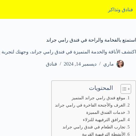
لتجاوز
لى
فنادق وتذاكر
لمحتوى
استمتع بالفخامة والراحة في فندق رامي جراند
اكتشف الأناقة والخدمة المتميزة في فندق رامي جراند، وجهتك لتجربة إق
ماري
ديسمبر 14, 2024
فنادق
المحتويات
موقع فندق رامي جراند المتميز
الغرف والأجنحة الفاخرة في رامي جراند
خدمات الفندق المميزة
المرافق الترفيهية للنزلاء
تجارب الطعام في فندق رامي جراند
الأنشطة الترفيهية القريبة