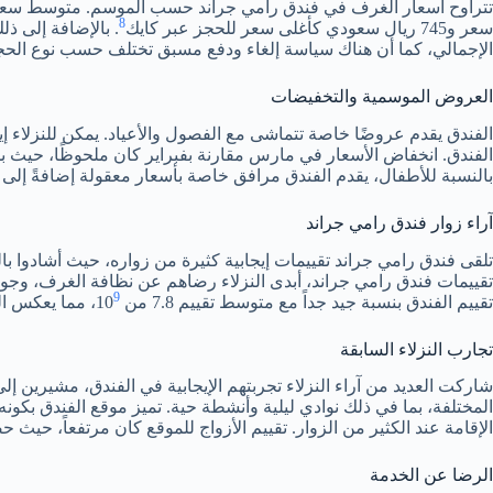
8
سعر و745 ريال سعودي كأغلى سعر للحجز عبر كايك
الإجمالي، كما أن هناك سياسة إلغاء ودفع مسبق تختلف حسب نوع الحج
العروض الموسمية والتخفيضات
الفندق يقدم عروضًا خاصة تتماشى مع الفصول والأعياد. يمكن للنزلاء 
الفندق. انخفاض الأسعار في مارس مقارنة بفبراير كان ملحوظًا، حيث بلغ %62، مما يمنح فرصة رائعة للاستفادة من ا
بالنسبة للأطفال، يقدم الفندق مرافق خاصة بأسعار معقولة إضافةً إلى
آراء زوار فندق رامي جراند
تلقى فندق رامي جراند تقييمات إيجابية كثيرة من زواره، حيث أشادوا ب
تقييمات فندق رامي جراند، أبدى النزلاء رضاهم عن نظافة الغرف، وجودة
9
تقييم الفندق بنسبة جيد جداً مع متوسط تقييم 7.8 من 10
، مما يعكس ال
تجارب النزلاء السابقة
شاركت العديد من آراء النزلاء تجربتهم الإيجابية في الفندق، مشيرين إل
المختلفة، بما في ذلك نوادي ليلية وأنشطة حية. تميز موقع الفندق بكونه
الإقامة عند الكثير من الزوار. تقييم الأزواج للموقع كان مرتفعاً، حيث حصل على 8.3 لر
الرضا عن الخدمة