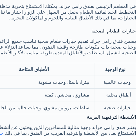
في المطعم الرئيسي بفندق رامي جراند، يمكنك الاستمتاع بتجربة مذهلة
التخطيط الجيد لقائمة الطعام يجعل من السهل على الزوار اختيار ما تن
الخيارات، بما في ذلك الأطباق النباتية واللحوم والمأكولات البحرية.
خيارات الطعام الصحية
يضمن فندق رامي جراند تقديم خيارات طعام صحية تناسب جميع الراغبين
وجبات صحية ذات مكونات طازجة وقليلة الدهون، مما يساعد النزلاء على
الصحية لتشمل السلطات والأطباق المعدة بطريقة مناسبة لأكثر الأنظمة ا
نوع الوجبة
الأطباق المتاحة
وجبات عالمية
بيتزا، باستا، وجبات مشوية
أطباق محلية
مشاوي، محاشي، كفتة
خيارات صحية
سلطات، بروتين مشوي، وجبات خالية من الجلو
الأنشطة الترفيهية القريبة
يعتبر فندق رامي جراند وجهة مثالية للمسافرين الذين يبحثون عن أنشطة
الاستمتاع بعدد من الأنشطة والترفيه القريب من الفندق، بما في ذلك
جو