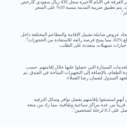
تتراوح أسعار الغرف في فندق رامي جراند حسب الموسم. متوسط سعر الغرفة في الأيام الأخيرة سجل 430 ريال سعودي كأرخص
. بالإضافة إلى ذلك، يتم تطبيق ضريبة المدينة بنسبة 10% على السعر
5
ز
.
إيجاد عروض شاملة تشمل الإقامة والمطاعم المختلفة داخل
8
لحجوزات
.
 خيارات تسهيلات متعددة على الطلب.
الخدمات الممتازة التي حصلوا عليها خلال إقامتهم. حسب
 الطعام، بالإضافة إلى التجهيزات المتاحة في الفندق. تم
جهد المبذول لضمان رضا العملاء.
ى أنهم استمتعوا بإقامتهم بفضل توافر وسائل الترفيه
 قريباً من عدة مراكز سياحية وثقافية، مما زاد من متعة
5
حلة لشخصين
.