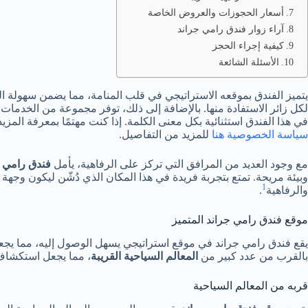
أسعار الحجوزات والعروض الخاصة
آراء زوار فندق رامي جراند
كيفية إجراء الحجز
الأسئلة الشائعة
يتميز الفندق بموقعه الاستراتيجي في قلب المنامة، مما يضمن سهولة ال
لكل زائر الاستفادة منها. بالإضافة إلى ذلك، توفر مجموعة من الخدمات
في هذا الفندق استثنائية بكل معنى الكلمة. إذا كنت مهتمًا بمعرفة المزي
سياسة الخصوصية هنا
للمزيد من التفاصيل.
مع وجود العديد من المرافق التي تركز على الرفاهية، يأمل
فندق رامي ج
وبيئة مريحة. تمتع بتجربة فريدة في هذا المكان الذي دُشّن ليكون وجهة
1
والرفاهية
.
موقع فندق رامي جراند المتميز
يقع فندق رامي جراند في موقع استراتيجي يسهل الوصول إليه، مما يجعل
بالقرب من عدد كبير من
المعالم السياحية القريبة
، مما يجعل استكشاف ا
قربه من المعالم السياحية