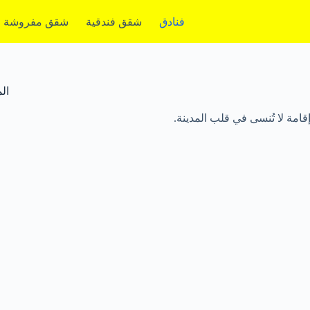
فنادق
شقق فندقية
شقق مفروشة
ال
امة لا تُنسى في قلب المدينة.