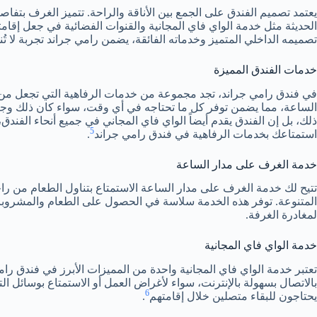
يعتمد تصميم الفندق على الجمع بين الأناقة والراحة. تتميز الغرف بتفاصي
الحديثة مثل خدمة الواي فاي المجانية والقنوات الفضائية في جعل إق
تصميمه الداخلي المتميز وخدماته الفائقة، يضمن رامي جراند تجربة لا ت
خدمات الفندق المميزة
في فندق رامي جراند، تجد مجموعة من خدمات الرفاهية التي تجعل من إ
الساعة، مما يضمن توفر كل ما تحتاجه في أي وقت، سواء كان ذلك وجبة 
ذلك، بل إن الفندق يقدم أيضاً الواي فاي المجاني في جميع أنحاء الفندق،
5
استمتاعك بخدمات الرفاهية في فندق رامي جراند
.
خدمة الغرف على مدار الساعة
تتيح لك خدمة الغرف على مدار الساعة الاستمتاع بتناول الطعام من ر
المتنوعة. توفر هذه الخدمة سلاسة في الحصول على الطعام والمشروبات،
لمغادرة الغرفة.
خدمة الواي فاي المجانية
تعتبر خدمة الواي فاي المجانية واحدة من المميزات الأبرز في فندق رام
بالاتصال بسهولة بالإنترنت، سواء لأغراض العمل أو الاستمتاع بوسائل ال
6
يحتاجون للبقاء متصلين خلال إقامتهم
.