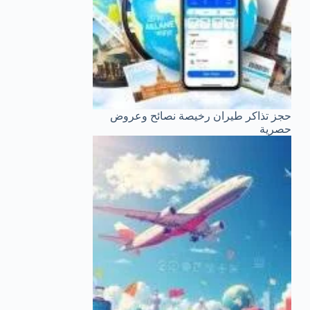
حجز تذاكر طيران رخيصة نصائح وعروض
حصرية