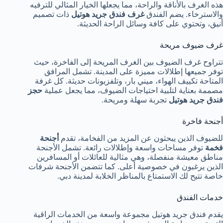
هذه الغرف بالأناقة والراحة، مما يجعلها الخيار المثالي للترفيه
والاسترخاء. يضم الفندق
غرف فندق جريد هوتيل
ذات تصميم
أنيق، وتحتوي على كافة وسائل الراحة الحديثة.
غرف ضيوف مريحة
تتراوح غرف الضيوف بين الغرف المريحة إلى الفاخرة، حيث
توفر جميعها إطلالات مميزة على المدينة. تشمل المرافق
المتاحة تكييف الهواء، ميني بار، وتلفزيونات حديثة. كل غرفة
مصممة بعناية لتلبية احتياجات الضيوف، مما يجعل عملية
حجز
فندق جريد هوتيل
تجربة سهلة ومريحة.
أجنحة فاخرة
للضيوف الذين يبحثون عن المزيد من الفخامة، تقدم
أجنحة
فخمة
توفر مساحات واسعة وإطلالات رائعة. تشمل الأجنحة
مناطق معيشة منفصلة، وهي مثالية للعائلات أو المسافرين
الذين يرغبون في خصوصية أعلى. كما تتضمن الأجنحة شرفات
خاصة تتيح لك الاستمتاع بالمناظر الخلابة لمدينة دبي.
خدمات الفندق
يقدم فندق جريد هوتيل مجموعة واسعة من الخدمات الراقية