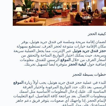
كيفية الحجز
لضمان إقامة مريحة وسلسة في فندق جريد هوتيل، يوفر
مكان الإقامة خيارات متنوعة لحجز الغرف. تستطيع بسهولة
حجز فندق جريد هوتيل
عبر الإنترنت، مما يجعل العملية سريعة
ومريحة، حيث يمكنك اختيار التواريخ المتاحة والتحقق من
أسعار الغرف من خلال
الموقع
الرسمي للفندق. معلومات
إضافية حول
كيفية الحجز
متوفرة أيضاً لتسهيل تجربتك.
خطوات بسيطة للحجز
للبدء في عملية حجز فندق جريد هوتيل، يجب أولاً زيارة
الموقع
الرسمي. بعد ذلك، حدد التواريخ المرغوبة واختيار الغرفة
المناسبة لك. عليك إدخال المعلومات الأساسية مثل اسمك
ومعلومات الاتصال. بعد مراجعة كافة التفاصيل، اتبع التعليمات
لإتمام الحجز. إذا واجهتك أي صعوبات، يتوفر فريق دعم جاهز
لمساعدتك على مدار الساعة.