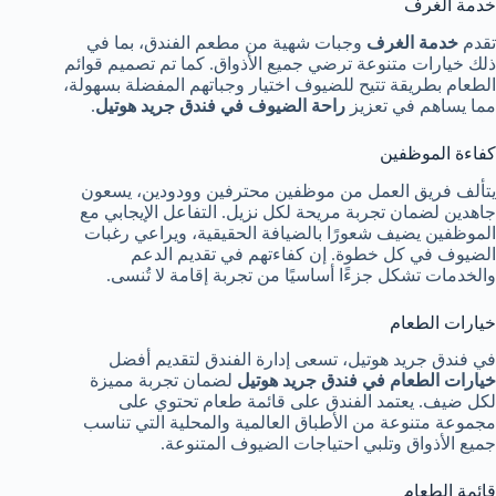
خدمة الغرف
تقدم
خدمة الغرف
وجبات شهية من مطعم الفندق، بما في
ذلك خيارات متنوعة ترضي جميع الأذواق. كما تم تصميم قوائم
الطعام بطريقة تتيح للضيوف اختيار وجباتهم المفضلة بسهولة،
مما يساهم في تعزيز
راحة الضيوف في فندق جريد هوتيل
.
كفاءة الموظفين
يتألف فريق العمل من موظفين محترفين وودودين، يسعون
جاهدين لضمان تجربة مريحة لكل نزيل. التفاعل الإيجابي مع
الموظفين يضيف شعورًا بالضيافة الحقيقية، ويراعي رغبات
الضيوف في كل خطوة. إن كفاءتهم في تقديم الدعم
والخدمات تشكل جزءًا أساسيًا من تجربة إقامة لا تُنسى.
خيارات الطعام
في فندق جريد هوتيل، تسعى إدارة الفندق لتقديم أفضل
خيارات الطعام في فندق جريد هوتيل
لضمان تجربة مميزة
لكل ضيف. يعتمد الفندق على قائمة طعام تحتوي على
مجموعة متنوعة من الأطباق العالمية والمحلية التي تناسب
جميع الأذواق وتلبي احتياجات الضيوف المتنوعة.
قائمة الطعام