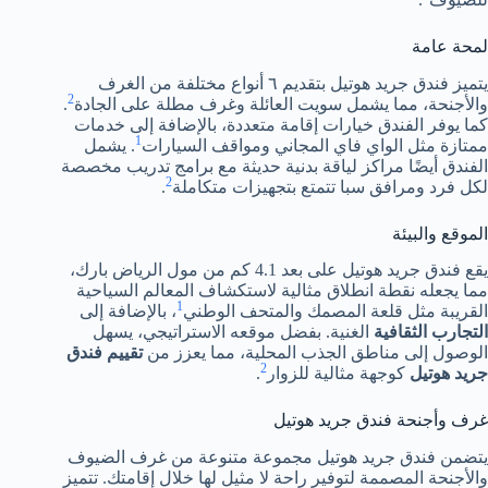
لمحة عامة
يتميز فندق جريد هوتيل بتقديم ٦ أنواع مختلفة من الغرف
2
والأجنحة، مما يشمل سويت العائلة وغرف مطلة على الجادة
.
كما يوفر الفندق خيارات إقامة متعددة، بالإضافة إلى خدمات
1
ممتازة مثل الواي فاي المجاني ومواقف السيارات
. يشمل
الفندق أيضًا مراكز لياقة بدنية حديثة مع برامج تدريب مخصصة
2
لكل فرد ومرافق سبا تتمتع بتجهيزات متكاملة
.
الموقع والبيئة
يقع فندق جريد هوتيل على بعد 4.1 كم من مول الرياض بارك،
مما يجعله نقطة انطلاق مثالية لاستكشاف المعالم السياحية
1
القريبة مثل قلعة المصمك والمتحف الوطني
، بالإضافة إلى
التجارب الثقافية
الغنية. بفضل موقعه الاستراتيجي، يسهل
الوصول إلى مناطق الجذب المحلية، مما يعزز من
تقييم فندق
2
جريد هوتيل
كوجهة مثالية للزوار
.
غرف وأجنحة فندق جريد هوتيل
يتضمن فندق جريد هوتيل مجموعة متنوعة من غرف الضيوف
والأجنحة المصممة لتوفير راحة لا مثيل لها خلال إقامتك. تتميز