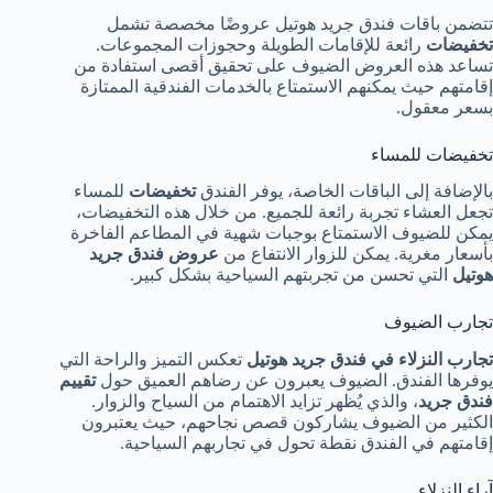
تتضمن باقات فندق جريد هوتيل عروضًا مخصصة تشمل
تخفيضات
رائعة للإقامات الطويلة وحجوزات المجموعات.
تساعد هذه العروض الضيوف على تحقيق أقصى استفادة من
إقامتهم حيث يمكنهم الاستمتاع بالخدمات الفندقية الممتازة
بسعر معقول.
تخفيضات للمساء
بالإضافة إلى الباقات الخاصة، يوفر الفندق
تخفيضات
للمساء
تجعل العشاء تجربة رائعة للجميع. من خلال هذه التخفيضات،
يمكن للضيوف الاستمتاع بوجبات شهية في المطاعم الفاخرة
بأسعار مغرية. يمكن للزوار الانتفاع من
عروض فندق جريد
هوتيل
التي تحسن من تجربتهم السياحية بشكل كبير.
تجارب الضيوف
تجارب النزلاء في فندق جريد هوتيل
تعكس التميز والراحة التي
يوفرها الفندق. الضيوف يعبرون عن رضاهم العميق حول
تقييم
فندق جريد
، والذي يُظهر تزايد الاهتمام من السياح والزوار.
الكثير من الضيوف يشاركون قصص نجاحهم، حيث يعتبرون
إقامتهم في الفندق نقطة تحول في تجاربهم السياحية.
آراء النزلاء