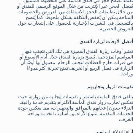
تعتمد نصائح حجز في فندق الماسة على التخطيط المسبق.
يُفضل الحجز عبر الإنترنت من خلال الموقع الرسمي للفندق أو
من خلال تطبيقات الحجز. الاستفادة من العروض والخصومات
المتاحة يمكن أن يُخفض التكلفة بشكل ملحوظ. كما يُنصح
بالتسجيل في النشرات الإخبارية للحصول على إشعارات حول
العروض الحصرية.
أفضل الأوقات لزيارة الفندق
تعتبر أوقات زيارة الفندق المميزة هي تلك التي تتجنب فيها
المواسم المزدحمة. يُنصح بزيارة الفندق خلال أيام الأسبوع أو
في فترات خارج العطلات لتجنب الزحام. معمول بها أيضًا أن
الزيارة في فصل الربيع أو الخريف تمنح تجربة أكثر هدوءًا
وراحة.
تقييمات الزوار وتجاربهم
يتلقى فندق الماسة باستمرار تقييمات إيجابية من زواره، حيث
تعكس تجارب زوار فندق الماسة الالتزام بتقديم خدمة راقية.
النزلاء يبدون إعجابهم بالمرافق والتجهيزات، مما يعكس جودة
الخدمات المقدمة. تتنوع الآراء بين أسلوب الخدمة وراحة
الغرف.
آراء النزلاء السابقين