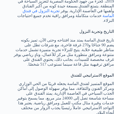
2019، كجزء من جهود الحكومة المصرية لتعزيز السياحة في
المنطقة. يتمتع الفندق بسمعة جيدة كونه من أكبر الفنادق
وأهمها في العاصمة الإدارية. يوفر
تجربة النزول في فندق
الماسة
خدمات متكاملة ومرافق راقية تخدم جميع احتياجات
النزلاء.
التاريخ وتجربة النزول
تاريخ فندق الماسة يمتد منذ افتتاحه وحتى الآن، تميز بكونه
يضم 90 جناحًا و270 غرفة فاخرة، مع شرفات تطل على
مناظر طبيعية خلابة. يتيح للنزلاء تجربة متميزة تشمل خدمات
متنوعة ومرافق متطورة مثل مركز للأعمال، ونادٍ رياضي يوفر
غرف مخصصة للسيدات. بجانب ذلك، يحتوي الفندق على
مرافق ترفيهية مثل قاعة سينما تستوعب 517 شخصًا.
الموقع الاستراتيجي للفندق
الموقع المتميز لفندق الماسة يجعله قريبًا من الحي الوزاري
ومركز الفنون والثقافة، مما يوفر سهولة الوصول إلى أماكن
الجذب السياحي في العاصمة الإدارية. يمتد الفندق على
مساحة شاسعة تصل إلى 24000 متر مربع، مما يسمح بتوفير
خدمات وفيرة مثال مكتب للعمل ومرافق رياضية. يعتبر هذا
التواجد الاستراتيجي عاملاً رئيسيًا يجذب الزوار من مختلف
أنحاء البلاد.