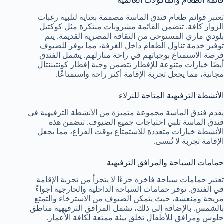
قائمة الطعام والمأكولات العالمية
تعتبر قوائم طعام فندق الماسة مصممة بعناية لتلبية رغبات
الزوار كافة. تتضمن القائمة مشروبات مبتكرة مثل كوكتيل
بلودي ماري المستوحى من الثقافة المصرية القديمة. يتم
توفير خدمة تناول الطعام داخل الغرفة، مما يوفر للضيوف
فرصة الاستمتاع بوجباتهم في راحة منازلهم. يشمل الفندق
أيضًا خيارات متنوعة للإفطار تتضمن وجبة إفطار كونتيننتال
مجانية، مما يجعل تجربة الإقامة أكثر راحة واستمتاعًا.
الأنشطة الترفيهية المتاحة للنزلاء
يقدم فندق الماسة مجموعة متميزة من الأنشطة الترفيهية في
فندق الماسة تلبي احتياجات جميع الضيوف. تتضمن هذه
الأنشطة خيارات متعددة للاستمتاع بوقت الفراغ، مما يجعل
الإقامة تجربة لا تُنسى.
حمامات السباحة والمرافق الترفيهية
تعتبر حمامات سباحة فاخرة جزءًا لا يتجزأ من تجربة الإقامة
في الفندق. توفر حمامات السباحة الداخلية والخارجية أجواءً
مريحة ومنعشة، حيث يتمكن الضيوف من الاسترخاء والتمتع
بالشمس. بالإضافة إلى ذلك، تشمل المرافق الترفيهية مناطق
جلوس ومرافق للأطفال تخلق بيئة ممتعة لكافة الأعمار.