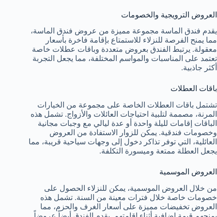
العروض الترويجية والخصومات
يقدم فندق الماسة مجموعة مميزة من عروض فندق الماسة،
مما يمنح الفرصة للنزلاء للاستمتاع بإقامة فاخرة بأسعار
معقولة. يرتبط الفندق بعروض متعددة وباقات عطلات خاصة
تعتمد على المناسبات والمواسم المختلفة، مما يجعل التجربة
أكثر جاذبية.
باقات العطلات
تشتمل باقات العطلات الخاصة على مجموعة من الخيارات
المرنة، مصممة لتلبية احتياجات العائلات والأزواج. تشمل هذه
الباقات إقامات لليلة واحدة أو عدة ليالي مع وجبات مجانية
وخصومات فندقية. يمكن للزوار الاستفادة من العروض
العائلية، التي توفر تذاكر دخول إلى وجهات سياحية قريبة، مما
يجعل العطلة ممتعة وميسورة التكلفة.
العروض الموسمية
من خلال العروض الموسمية، يمكن للنزلاء الحصول على
خصومات خاصة خلال فترات معينة من السنة. تشمل هذه
العروض تخفيضات مميزة على أسعار الغرف والحزم، مما
يمنحهم قيمة إضافية أثناء إقامتهم. يقدم الفندق أيضاً عروضاً