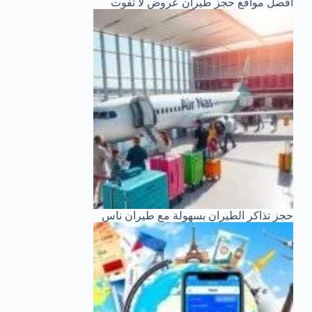
أفضل مواقع حجز طيران عروض لا تفوت
حجز تذاكر الطيران بسهولة مع طيران ناس