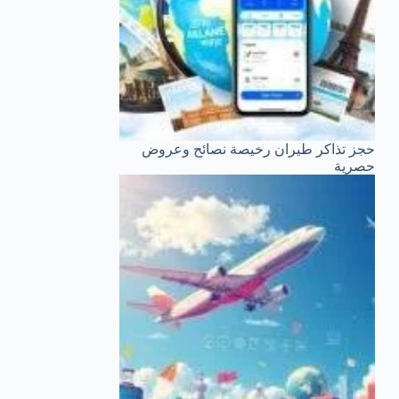
حجز تذاكر طيران رخيصة نصائح وعروض
حصرية