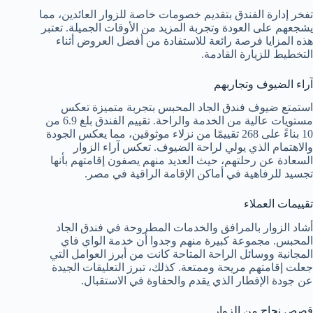
تفخر إدارة الفندق بتقديم خصومات خاصة للزوار العائدين، مما
يشجعهم على العودة وتجربة المزيد من الأوقات الجميلة. تعتبر
هذه المزايا فرصة رائعة للاستفادة من أفضل العروض أثناء
التخطيط للزيارة القادمة.
آراء الضيوف وتجاربهم
استمتع ضيوف فندق الجاد المحبس بتجربة متميزة تعكس
مستويات عالية من الخدمة والراحة. تقييم الفندق بلغ 6.9 من
10 بناءً على 268 تقييمًا من نزلاء موثوقين، مما يعكس الجودة
والاهتمام الذي يولي لراحة الضيوف. تعكس آراء الزوار
السعادة عن رحلتهم، حيث العديد منهم يصفون إقامتهم بأنها
تجسيد للرفاهية في أماكن الإقامة الراقية في مصر.
تقييمات العملاء
أشاد الزوار بالمرافق والخدمات المطروحة في فندق الجاد
المحبس. مجموعة كبيرة منهم وجدوا أن خدمة الواي فاي
المجانية ووسائل الراحة المتاحة كانت من أبرز العوامل التي
جعلت إقامتهم مريحة وممتعة. كذلك، تبرز التعليقات الجيدة
عن جودة الإفطار الذي يقدم والحفاوة في الاستقبال.
قصص نجاح من الزوار