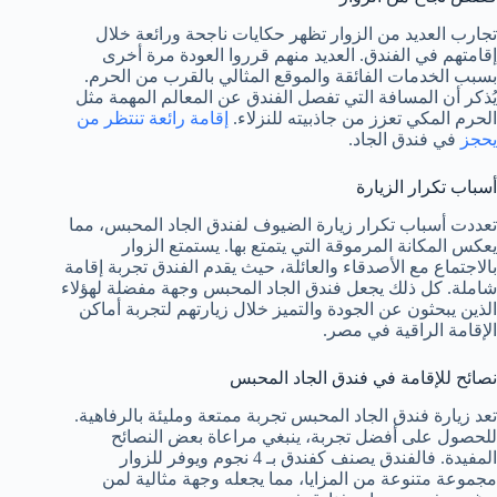
تجارب العديد من الزوار تظهر حكايات ناجحة ورائعة خلال
إقامتهم في الفندق. العديد منهم قرروا العودة مرة أخرى
بسبب الخدمات الفائقة والموقع المثالي بالقرب من الحرم.
يُذكر أن المسافة التي تفصل الفندق عن المعالم المهمة مثل
الحرم المكي تعزز من جاذبيته للنزلاء.
إقامة رائعة تنتظر من
يحجز
في فندق الجاد.
أسباب تكرار الزيارة
تعددت أسباب تكرار زيارة الضيوف لفندق الجاد المحبس، مما
يعكس المكانة المرموقة التي يتمتع بها. يستمتع الزوار
بالاجتماع مع الأصدقاء والعائلة، حيث يقدم الفندق تجربة إقامة
شاملة. كل ذلك يجعل فندق الجاد المحبس وجهة مفضلة لهؤلاء
الذين يبحثون عن الجودة والتميز خلال زيارتهم لتجربة أماكن
الإقامة الراقية في مصر.
نصائح للإقامة في فندق الجاد المحبس
تعد زيارة فندق الجاد المحبس تجربة ممتعة ومليئة بالرفاهية.
للحصول على أفضل تجربة، ينبغي مراعاة بعض النصائح
المفيدة. فالفندق يصنف كفندق بـ 4 نجوم ويوفر للزوار
مجموعة متنوعة من المزايا، مما يجعله وجهة مثالية لمن