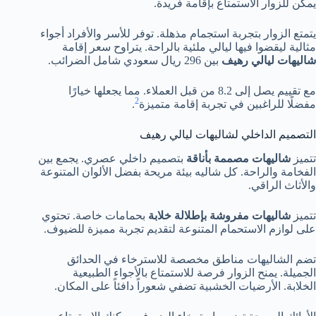
يمكن للزوار الاستمتاع بإقامة فريدة.
يتمتع الزوار بتجربة استجمام مذهلة. توفر للأسر والأفراد أجواء
مثالية ليقضوا فيها ليالي ملئية بالراحة. يتراوح سعر إقامة
شاليهات ليالي رهيف
بين 296 ريال سعودي شامل الضرائب.
مع تقييم يصل إلى 8.2 من قبل العملاء. مما يجعلها خيارًا
2
مفضلًا للراغبين في تجربة إقامة متميزة
.
التصميم الداخلي لشاليهات ليالي رهيف
تتميز
شاليهات مصممة بأناقة
بتصميم داخلي عصري. يجمع بين
الفخامة والراحة. كل شاليه بيئة مريحة بفضل الألوان المتنوعة
والأثاث الراقي.
تتميز
شاليهات مفروشة بإطلالة خلابة
بحمامات خاصة. تحتوي
على لوازم الاستحمام المتنوعة لتقديم تجربة مميزة للضيوف.
تضم الشاليهات مناطق مخصصة للاسترخاء في الحدائق
الجميلة. يمنح الزوار فرصة للاستمتاع بالأجواء الطبيعية
الخلابة. الأرضيات الخشبية تضفي شعوراً دافئاً على المكان.