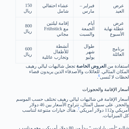
150
عرض
فبراير –
عشاء احتفالي
ريال
العيد
مارس
شامل
عرض
أيام
إقامة ليلتين
800
عطلة نهاية
الجمعة
مع Frühstück
ريال
الأسبوع
والسبت
مجاني
طوال
أنشطة
برنامج
600
شهر
للأطفال
العائلة
ريال
يوليو
وتجارب عائلية
استفادة من
العروض الخاصة
تجعل شاليهات ليالي رهيف
المكان المثالي. للعائلات والأصدقاء الذين يريدون قضاء
6
لحظات لا تُنسى
.
أسعار الإقامة والحجوزات
أسعار الإقامة في شاليهات ليالي رهيف تختلف حسب الموسم
والحجز. على سبيل المثال، تتراوح الأسعار بين 46 دولار
7
أمريكي و112 دولار أمريكي
. هناك خيارات متنوعة لتناسب
كل الميزانيات.
شاليه “أبهى باراديس” يبدأ من 80 دولار أمريكي، وهو مناسب