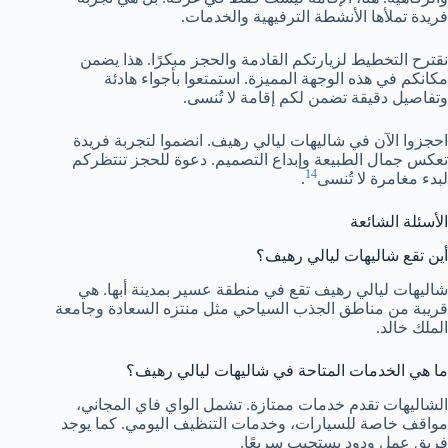
فريدة تملأها الأنشطة الترفيهية والخدمات.
نقترح التخطيط لزيارتكم القادمة والحجز مبكرًا. هذا يضمن
مكانكم في هذه الوجهة المميزة. استمتعوا بأجواء هادئة
وتفاصيل دقيقة تضمن لكم إقامة لا تُنسى.
احجزوا الآن في شاليهات ليالي رهيف. انضموا لتجربة فريدة
تعكس جمال الطبيعة وإبداع التصميم. دعوة للحجز تنتظركم
14
لبدء مغامرة لا تُنسى
.
الأسئلة الشائعة
أين تقع شاليهات ليالي رهيف؟
شاليهات ليالي رهيف تقع في منطقة عسير بمدينة أبها. هي
قريبة من مناطق الجذب السياحي مثل منتزه السعادة وجامعة
الملك خالد.
ما هي الخدمات المتاحة في شاليهات ليالي رهيف؟
الشاليهات تقدم خدمات ممتازة. تشمل الواي فاي المجاني،
مواقف خاصة للسيارات، وخدمات التنظيف اليومي. كما يوجد
فريق عمل ودود يستجيب سريعًا.