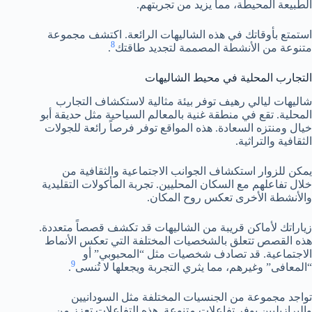
الطبيعة المحيطة، مما يزيد من تجربتهم.
استمتع بأوقاتك في هذه الشاليهات الرائعة. اكتشف مجموعة
8
متنوعة من الأنشطة المصممة لتجديد طاقتك
.
التجارب المحلية في محيط الشاليهات
شاليهات ليالي رهيف توفر بيئة مثالية لاستكشاف التجارب
المحلية. تقع في منطقة غنية بالمعالم السياحية مثل حديقة أبو
خيال ومنتزه السعادة. هذه المواقع توفر فرصاً رائعة للجولات
الثقافية والتراثية.
يمكن للزوار استكشاف الجوانب الاجتماعية والثقافية من
خلال تفاعلهم مع السكان المحليين. تجربة المأكولات التقليدية
والأنشطة الأخرى تعكس روح المكان.
زياراتك لأماكن قريبة من الشاليهات قد تكشف قصصاً متعددة.
هذه القصص تتعلق بالشخصيات المختلفة التي تعكس الأنماط
الاجتماعية. قد تصادف شخصيات مثل “المحبوبي” أو
9
“المعافى” وغيرهم، مما يثري التجربة ويجعلها لا تُنسى
.
تواجد مجموعة من الجنسيات المختلفة مثل السودانيين
والبرازيليين يوفر تفاعلات متنوعة. هذه التفاعلات تعزز من