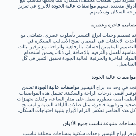
عصرية تلبي تطلعات مختلف السكان، مما يجعلها تتناسب مع
أذواق متعددة. تسهم
مواصفات عالية الجودة
للأبراج في تعزيز
راحة السكان وسلامتهم.
تصاميم فاخرة وعصرية
تم تصميم وحدات ابراج التيسير بأسلوب عصري، يتماشى مع
أحدث الاتجاهات في المعمار. تمنح الأساليب المبتكرة في
التصميم للمقيمين إحساسًا بالرفاهية والراحة، مع توفير بيئات
مناسبة للعمل والترفيه. بالإضافة إلى ذلك، يضمن استخدام
المواد الفاخرة والحرفية العالية الجودة تحقيق التميز في كُل
التفاصيل.
مواصفات عالية الجودة
تجد في وحدات ابراج التيسير
مواصفات عالية الجودة
تضمن
توفير أقصى درجات الراحة والسكينة. تشمل هذه المواصفات
أنظمة أمنية متطورة تعمل على مدار الساعة، وكذلك تجهيزات
صحية وترفيهية فاخرة، مثل صالات اللياقة البدنية والمسابح.
كل هذه العناصر تعكس التزام الأبراج بتلبية احتياجات السكان.
مساحات متنوعة تناسب جميع الأذواق
توفر ابراج التيسير وحدات سكنية بمساحات مختلفة تناسب