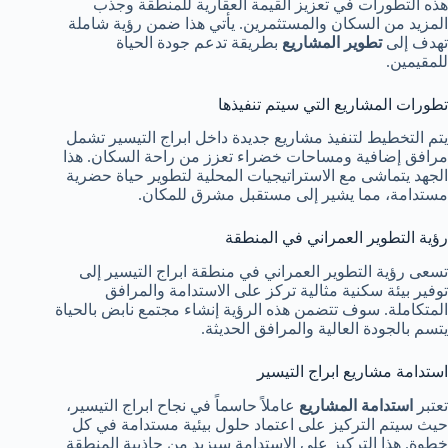
هذه التطورات في تعزيز القيمة العقارية للمنطقة وجذب
المزيد من السكان والمستثمرين. يأتي هذا ضمن رؤية شاملة
تهدف إلى
تطوير المشاريع
بطريقة تدعم جودة الحياة
للمقيمين.
تطورات المشاريع التي سيتم تنفيذها
يتم التخطيط لتنفيذ مشاريع جديدة داخل ابراج التيسير تشمل
مرافق إضافية ومساحات خضراء تعزز من راحة السكان. هذا
الجهد يتماشى مع الاستراتيجيات المحلية لتطوير حياة حضرية
مستدامة، مما يشير إلى مستقبل مشرق للمكان.
رؤية التطوير العمراني في المنطقة
تسعى رؤية التطوير العمراني في منطقة ابراج التيسير إلى
توفير بيئة سكنية مثالية تركز على الاستدامة والمرافق
المتكاملة. سوف تتضمن هذه الرؤية إنشاء مجتمع نابض بالحياة
يتسم بالجودة العالية والمرافق الحديثة.
استدامة مشاريع ابراج التيسير
تعتبر
استدامة المشاريع
عاملاً حاسماً في نجاح ابراج التيسير،
حيث سيتم التركيز على اعتماد حلول بيئية مستدامة في كل
خطوة. هذا التركيز على الاستدامة سيزيد من جاذبية المنطقة