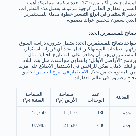
لمشاريع تضم أكثر من 5716 وحدة سكنية، مما يؤكد أهمية
السوق العقاري الحالي كوجهة مرغوبة. بفضل هذه التطورات،
يعتبر
الاستثمار في ابراج التيسير
خطوة مذهلة للمستثمرين
الذين يسعون لتحقيق عوائد مضمونة.
نصائح للمستثمرين الجدد
تتواجد
نصائح للمستثمرين
الجدد تشمل ضرورة دراسة السوق
وفهم احتياجات المستهلكين قبل اتخاذ أي قرارات استثمارية.
المستثمرون يجب أن يطلعوا على المشاريع الحالية، مثل
برنامج “الأراضي الأوائل” والتعاون مع البنوك مثل بنك البلاد
والبنك الأهلي. يمكن للراغبين في الاستثمار الاطلاع على مزيد
من المعلومات من خلال
الاستثمار في ابراج التيسير
لتحقيق
نجاحٍ مضمون في عالم العقارات.
عدد
مساحة
المساحة
المدينة
الوحدات
الأرض (م²)
المبنية (م²)
51,750
11,110
180
جدة
107,983
23,630
480
جدة