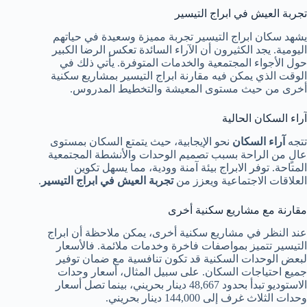
تجربة العيش في ابراج التيسير
يشهد سكان ابراج التيسير تجربة مميزة وسعيدة في حياتهم
اليومية. يجد الكثيرون أن الآراء السائدة تعكس الرضا الكبير
حول الأجواء المجتمعية والخدمات المتوفرة. يأتي ذلك في
الوقت الذي يمكن فيه مقارنة ابراج التيسير بمشاريع سكنية
أخرى من حيث مستوى المعيشة والتخطيط المدروس.
آراء السكان الحالية
تتجه
آراء السكان
نحو الإيجابية، حيث يتمتع السكان بمستوى
عالٍ من الراحة بسبب تصميم الوحدات والأنشطة المجتمعية
المتاحة. توفر الابراج بيئة آمنة وودية، مما يسهل تكوين
العلاقات الاجتماعية ويعزز من
تجربة العيش في ابراج التيسير
.
مقارنة مع مشاريع سكنية أخرى
عند النظر في مشاريع سكنية أخرى، يمكن ملاحظة أن ابراج
التيسير تتميز بمواصفات فاخرة وخدمات ملائمة. فالأسعار
لبعض الوحدات السكنية قد تكون تنافسية مع ضمان توفير
جميع احتياجات السكان. على سبيل المثال، أسعار وحدات
الاستوديو تبدأ بحدود 48,667 دينار بحريني، بينما تصل أسعار
وحدات الثلاث غرف إلى 144,000 دينار بحريني.