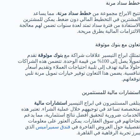
خطط سداد مرنة
تتيح الابراج مجموعة من
خطط سداد مرنة
، مما يساعد
المشترين في التخطيط المالي دون ضغط. يمكن للمشترين
الاستفادة من فترة سداد تمتد لعدة سنوات تضمن لهم معالجة
الالتزامات المالية بطرق مريحة.
تعاون مع بنوك موثوقة
تمتلك ابراج التيسير علاقات شراكة مع
بنوك موثوقة
تقدم
تمويلًا يصل إلى 100% من قيمة الوحدة. تتضمن هذه الشراكات
حلولًا مالية تهدف إلى تلبية احتياجات العملاء وتقديم أسعار
تنافسية. يضمن هذا التعاون توفير خيارات تمويل مرنة تلبي
توقعاتهم.
استشارات مالية للمستثمرين
يتلقى المستثمرون في ابراج التيسير
استشارات مالية
متخصصة تساعد في توجيههم خلال عملية الشراء. تعتبر هذه
الخدمات ضرورية لتحقيق أفضل نتائج استثمارية، مما يدعم
نجاحاتهم في سوق العقارات. يمكن العثور على معلومات
تفصيلية حول العروض الفاخرة في
فندق سميراميس
الذي
يبرز تجربة الرفاهية في القاهرة.