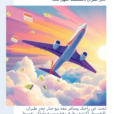
ابحث عن راحتك وسافر بثقة مع خيار حجز طيران
بالتقسيط. اكتشف طرق دفع ميسرة وأماكن تقسيط